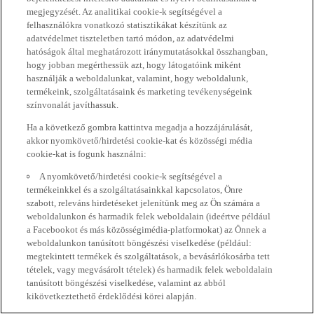
megjegyzését. Az analitikai cookie-k segítségével a
felhasználókra vonatkozó statisztikákat készítünk az
adatvédelmet tiszteletben tartó módon, az adatvédelmi
hatóságok által meghatározott iránymutatásokkal összhangban,
hogy jobban megérthessük azt, hogy látogatóink miként
használják a weboldalunkat, valamint, hogy weboldalunk,
termékeink, szolgáltatásaink és marketing tevékenységeink
színvonalát javíthassuk.
Ha a következő gombra kattintva megadja a hozzájárulását,
akkor nyomkövető/hirdetési cookie-kat és közösségi média
cookie-kat is fogunk használni:
A nyomkövető/hirdetési cookie-k segítségével a
termékeinkkel és a szolgáltatásainkkal kapcsolatos, Önre
szabott, releváns hirdetéseket jelenítünk meg az Ön számára a
weboldalunkon és harmadik felek weboldalain (ideértve például
a Facebookot és más közösségimédia-platformokat) az Önnek a
weboldalunkon tanúsított böngészési viselkedése (például:
megtekintett termékek és szolgáltatások, a bevásárlókosárba tett
tételek, vagy megvásárolt tételek) és harmadik felek weboldalain
tanúsított böngészési viselkedése, valamint az abból
kikövetkeztethető érdeklődési körei alapján.