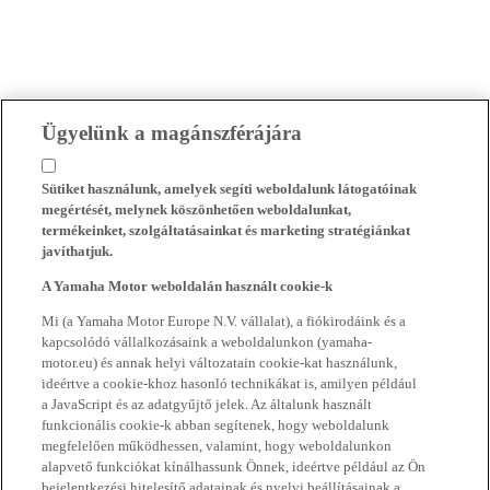
Ügyelünk a magánszférájára
Sütiket használunk, amelyek segíti weboldalunk látogatóinak
megértését, melynek köszönhetően weboldalunkat,
termékeinket, szolgáltatásainkat és marketing stratégiánkat
javíthatjuk.
A Yamaha Motor weboldalán használt cookie-k
Mi (a Yamaha Motor Europe N.V. vállalat), a fiókirodáink és a
kapcsolódó vállalkozásaink a weboldalunkon (yamaha-
motor.eu) és annak helyi változatain cookie-kat használunk,
ideértve a cookie-khoz hasonló technikákat is, amilyen például
a JavaScript és az adatgyűjtő jelek. Az általunk használt
funkcionális cookie-k abban segítenek, hogy weboldalunk
megfelelően működhessen, valamint, hogy weboldalunkon
alapvető funkciókat kínálhassunk Önnek, ideértve például az Ön
bejelentkezési hitelesítő adatainak és nyelvi beállításainak a