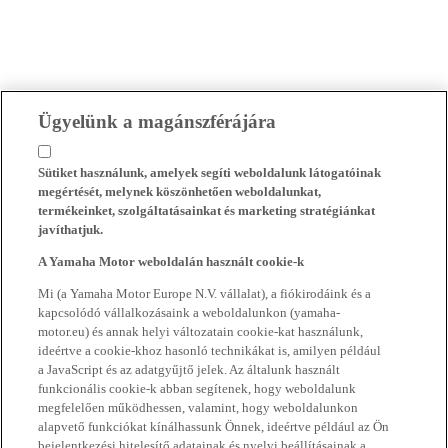
Ügyelünk a magánszférájára
Sütiket használunk, amelyek segíti weboldalunk látogatóinak
megértését, melynek köszönhetően weboldalunkat,
termékeinket, szolgáltatásainkat és marketing stratégiánkat
javíthatjuk.
A Yamaha Motor weboldalán használt cookie-k
Mi (a Yamaha Motor Europe N.V. vállalat), a fiókirodáink és a
kapcsolódó vállalkozásaink a weboldalunkon (yamaha-
motor.eu) és annak helyi változatain cookie-kat használunk,
ideértve a cookie-khoz hasonló technikákat is, amilyen például
a JavaScript és az adatgyűjtő jelek. Az általunk használt
funkcionális cookie-k abban segítenek, hogy weboldalunk
megfelelően működhessen, valamint, hogy weboldalunkon
alapvető funkciókat kínálhassunk Önnek, ideértve például az Ön
bejelentkezési hitelesítő adatainak és nyelvi beállításainak a