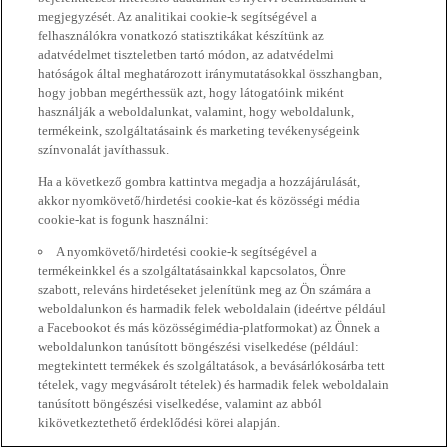
megjegyzését. Az analitikai cookie-k segítségével a
felhasználókra vonatkozó statisztikákat készítünk az
adatvédelmet tiszteletben tartó módon, az adatvédelmi
hatóságok által meghatározott iránymutatásokkal összhangban,
hogy jobban megérthessük azt, hogy látogatóink miként
használják a weboldalunkat, valamint, hogy weboldalunk,
termékeink, szolgáltatásaink és marketing tevékenységeink
színvonalát javíthassuk.
Ha a következő gombra kattintva megadja a hozzájárulását,
akkor nyomkövető/hirdetési cookie-kat és közösségi média
cookie-kat is fogunk használni:
A nyomkövető/hirdetési cookie-k segítségével a
termékeinkkel és a szolgáltatásainkkal kapcsolatos, Önre
szabott, releváns hirdetéseket jelenítünk meg az Ön számára a
weboldalunkon és harmadik felek weboldalain (ideértve például
a Facebookot és más közösségimédia-platformokat) az Önnek a
weboldalunkon tanúsított böngészési viselkedése (például:
megtekintett termékek és szolgáltatások, a bevásárlókosárba tett
tételek, vagy megvásárolt tételek) és harmadik felek weboldalain
tanúsított böngészési viselkedése, valamint az abból
kikövetkeztethető érdeklődési körei alapján.