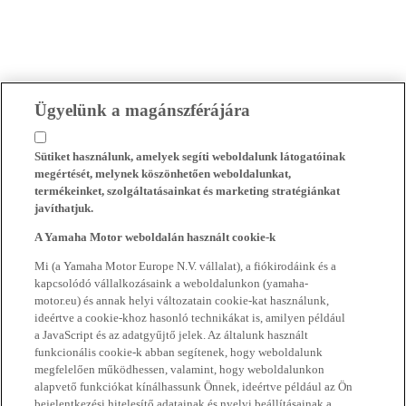
Ügyelünk a magánszférájára
Sütiket használunk, amelyek segíti weboldalunk látogatóinak
megértését, melynek köszönhetően weboldalunkat,
termékeinket, szolgáltatásainkat és marketing stratégiánkat
javíthatjuk.
A Yamaha Motor weboldalán használt cookie-k
Mi (a Yamaha Motor Europe N.V. vállalat), a fiókirodáink és a
kapcsolódó vállalkozásaink a weboldalunkon (yamaha-
motor.eu) és annak helyi változatain cookie-kat használunk,
ideértve a cookie-khoz hasonló technikákat is, amilyen például
a JavaScript és az adatgyűjtő jelek. Az általunk használt
funkcionális cookie-k abban segítenek, hogy weboldalunk
megfelelően működhessen, valamint, hogy weboldalunkon
alapvető funkciókat kínálhassunk Önnek, ideértve például az Ön
bejelentkezési hitelesítő adatainak és nyelvi beállításainak a