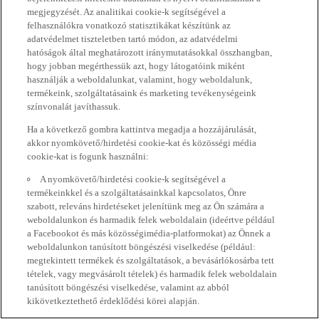
megjegyzését. Az analitikai cookie-k segítségével a
felhasználókra vonatkozó statisztikákat készítünk az
adatvédelmet tiszteletben tartó módon, az adatvédelmi
hatóságok által meghatározott iránymutatásokkal összhangban,
hogy jobban megérthessük azt, hogy látogatóink miként
használják a weboldalunkat, valamint, hogy weboldalunk,
termékeink, szolgáltatásaink és marketing tevékenységeink
színvonalát javíthassuk.
Ha a következő gombra kattintva megadja a hozzájárulását,
akkor nyomkövető/hirdetési cookie-kat és közösségi média
cookie-kat is fogunk használni:
A nyomkövető/hirdetési cookie-k segítségével a
termékeinkkel és a szolgáltatásainkkal kapcsolatos, Önre
szabott, releváns hirdetéseket jelenítünk meg az Ön számára a
weboldalunkon és harmadik felek weboldalain (ideértve például
a Facebookot és más közösségimédia-platformokat) az Önnek a
weboldalunkon tanúsított böngészési viselkedése (például:
megtekintett termékek és szolgáltatások, a bevásárlókosárba tett
tételek, vagy megvásárolt tételek) és harmadik felek weboldalain
tanúsított böngészési viselkedése, valamint az abból
kikövetkeztethető érdeklődési körei alapján.