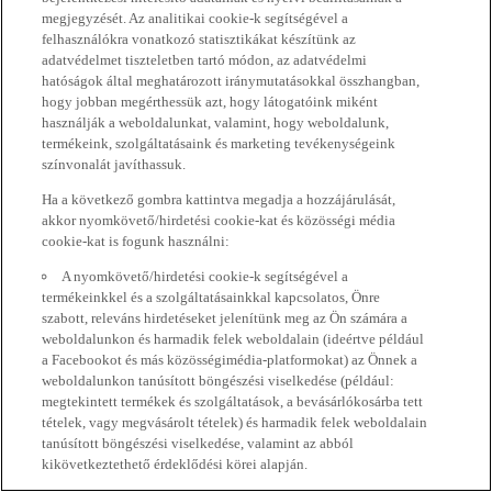
megjegyzését. Az analitikai cookie-k segítségével a
felhasználókra vonatkozó statisztikákat készítünk az
adatvédelmet tiszteletben tartó módon, az adatvédelmi
hatóságok által meghatározott iránymutatásokkal összhangban,
hogy jobban megérthessük azt, hogy látogatóink miként
használják a weboldalunkat, valamint, hogy weboldalunk,
termékeink, szolgáltatásaink és marketing tevékenységeink
színvonalát javíthassuk.
Ha a következő gombra kattintva megadja a hozzájárulását,
akkor nyomkövető/hirdetési cookie-kat és közösségi média
cookie-kat is fogunk használni:
A nyomkövető/hirdetési cookie-k segítségével a
termékeinkkel és a szolgáltatásainkkal kapcsolatos, Önre
szabott, releváns hirdetéseket jelenítünk meg az Ön számára a
weboldalunkon és harmadik felek weboldalain (ideértve például
a Facebookot és más közösségimédia-platformokat) az Önnek a
weboldalunkon tanúsított böngészési viselkedése (például:
megtekintett termékek és szolgáltatások, a bevásárlókosárba tett
tételek, vagy megvásárolt tételek) és harmadik felek weboldalain
tanúsított böngészési viselkedése, valamint az abból
kikövetkeztethető érdeklődési körei alapján.