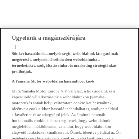
Ügyelünk a magánszférájára
Sütiket használunk, amelyek segíti weboldalunk látogatóinak
megértését, melynek köszönhetően weboldalunkat,
termékeinket, szolgáltatásainkat és marketing stratégiánkat
javíthatjuk.
A Yamaha Motor weboldalán használt cookie-k
Mi (a Yamaha Motor Europe N.V. vállalat), a fiókirodáink és a
kapcsolódó vállalkozásaink a weboldalunkon (yamaha-
motor.eu) és annak helyi változatain cookie-kat használunk,
ideértve a cookie-khoz hasonló technikákat is, amilyen például
a JavaScript és az adatgyűjtő jelek. Az általunk használt
funkcionális cookie-k abban segítenek, hogy weboldalunk
megfelelően működhessen, valamint, hogy weboldalunkon
alapvető funkciókat kínálhassunk Önnek, ideértve például az Ön
bejelentkezési hitelesítő adatainak és nyelvi beállításainak a