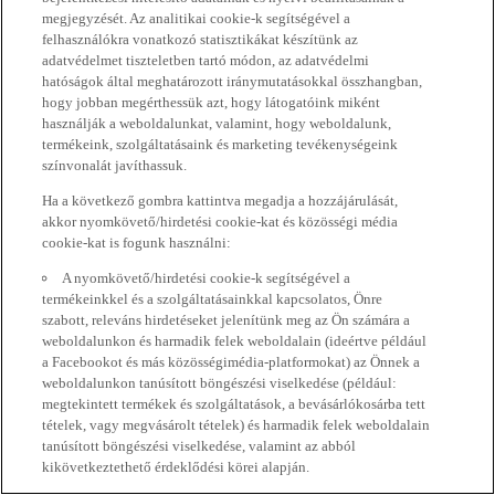
megjegyzését. Az analitikai cookie-k segítségével a
felhasználókra vonatkozó statisztikákat készítünk az
adatvédelmet tiszteletben tartó módon, az adatvédelmi
hatóságok által meghatározott iránymutatásokkal összhangban,
hogy jobban megérthessük azt, hogy látogatóink miként
használják a weboldalunkat, valamint, hogy weboldalunk,
termékeink, szolgáltatásaink és marketing tevékenységeink
színvonalát javíthassuk.
Ha a következő gombra kattintva megadja a hozzájárulását,
akkor nyomkövető/hirdetési cookie-kat és közösségi média
cookie-kat is fogunk használni:
A nyomkövető/hirdetési cookie-k segítségével a
termékeinkkel és a szolgáltatásainkkal kapcsolatos, Önre
szabott, releváns hirdetéseket jelenítünk meg az Ön számára a
weboldalunkon és harmadik felek weboldalain (ideértve például
a Facebookot és más közösségimédia-platformokat) az Önnek a
weboldalunkon tanúsított böngészési viselkedése (például:
megtekintett termékek és szolgáltatások, a bevásárlókosárba tett
tételek, vagy megvásárolt tételek) és harmadik felek weboldalain
tanúsított böngészési viselkedése, valamint az abból
kikövetkeztethető érdeklődési körei alapján.