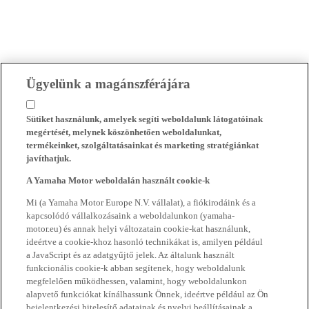
Ügyelünk a magánszférájára
Sütiket használunk, amelyek segíti weboldalunk látogatóinak
megértését, melynek köszönhetően weboldalunkat,
termékeinket, szolgáltatásainkat és marketing stratégiánkat
javíthatjuk.
A Yamaha Motor weboldalán használt cookie-k
Mi (a Yamaha Motor Europe N.V. vállalat), a fiókirodáink és a
kapcsolódó vállalkozásaink a weboldalunkon (yamaha-
motor.eu) és annak helyi változatain cookie-kat használunk,
ideértve a cookie-khoz hasonló technikákat is, amilyen például
a JavaScript és az adatgyűjtő jelek. Az általunk használt
funkcionális cookie-k abban segítenek, hogy weboldalunk
megfelelően működhessen, valamint, hogy weboldalunkon
alapvető funkciókat kínálhassunk Önnek, ideértve például az Ön
bejelentkezési hitelesítő adatainak és nyelvi beállításainak a