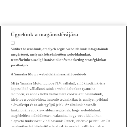
Ügyelünk a magánszférájára
Sütiket használunk, amelyek segíti weboldalunk látogatóinak
megértését, melynek köszönhetően weboldalunkat,
termékeinket, szolgáltatásainkat és marketing stratégiánkat
javíthatjuk.
A Yamaha Motor weboldalán használt cookie-k
Mi (a Yamaha Motor Europe N.V. vállalat), a fiókirodáink és a
kapcsolódó vállalkozásaink a weboldalunkon (yamaha-
motor.eu) és annak helyi változatain cookie-kat használunk,
ideértve a cookie-khoz hasonló technikákat is, amilyen például
a JavaScript és az adatgyűjtő jelek. Az általunk használt
funkcionális cookie-k abban segítenek, hogy weboldalunk
megfelelően működhessen, valamint, hogy weboldalunkon
alapvető funkciókat kínálhassunk Önnek, ideértve például az Ön
bejelentkezési hitelesítő adatainak és nyelvi beállításainak a