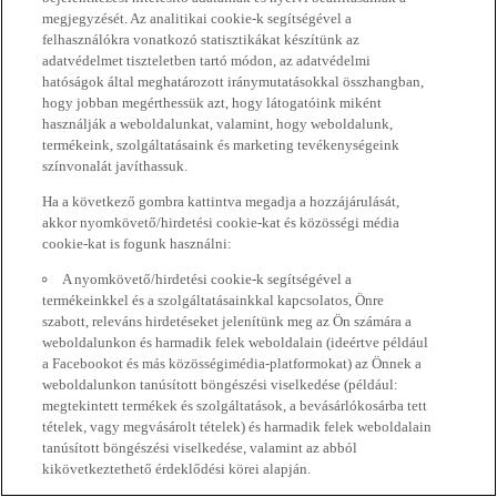
megjegyzését. Az analitikai cookie-k segítségével a
felhasználókra vonatkozó statisztikákat készítünk az
adatvédelmet tiszteletben tartó módon, az adatvédelmi
hatóságok által meghatározott iránymutatásokkal összhangban,
hogy jobban megérthessük azt, hogy látogatóink miként
használják a weboldalunkat, valamint, hogy weboldalunk,
termékeink, szolgáltatásaink és marketing tevékenységeink
színvonalát javíthassuk.
Ha a következő gombra kattintva megadja a hozzájárulását,
akkor nyomkövető/hirdetési cookie-kat és közösségi média
cookie-kat is fogunk használni:
A nyomkövető/hirdetési cookie-k segítségével a
termékeinkkel és a szolgáltatásainkkal kapcsolatos, Önre
szabott, releváns hirdetéseket jelenítünk meg az Ön számára a
weboldalunkon és harmadik felek weboldalain (ideértve például
a Facebookot és más közösségimédia-platformokat) az Önnek a
weboldalunkon tanúsított böngészési viselkedése (például:
megtekintett termékek és szolgáltatások, a bevásárlókosárba tett
tételek, vagy megvásárolt tételek) és harmadik felek weboldalain
tanúsított böngészési viselkedése, valamint az abból
kikövetkeztethető érdeklődési körei alapján.