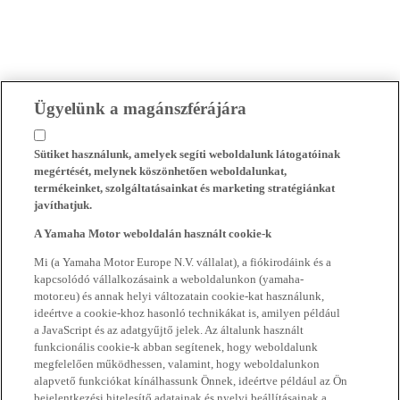
Ügyelünk a magánszférájára
Sütiket használunk, amelyek segíti weboldalunk látogatóinak
megértését, melynek köszönhetően weboldalunkat,
termékeinket, szolgáltatásainkat és marketing stratégiánkat
javíthatjuk.
A Yamaha Motor weboldalán használt cookie-k
Mi (a Yamaha Motor Europe N.V. vállalat), a fiókirodáink és a
kapcsolódó vállalkozásaink a weboldalunkon (yamaha-
motor.eu) és annak helyi változatain cookie-kat használunk,
ideértve a cookie-khoz hasonló technikákat is, amilyen például
a JavaScript és az adatgyűjtő jelek. Az általunk használt
funkcionális cookie-k abban segítenek, hogy weboldalunk
megfelelően működhessen, valamint, hogy weboldalunkon
alapvető funkciókat kínálhassunk Önnek, ideértve például az Ön
bejelentkezési hitelesítő adatainak és nyelvi beállításainak a