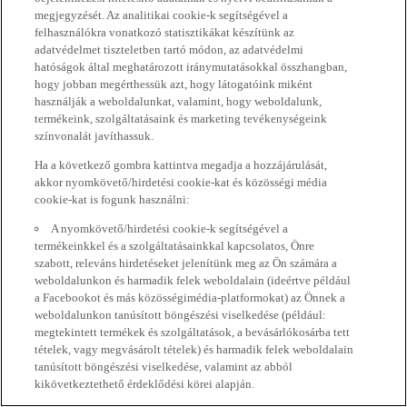
megjegyzését. Az analitikai cookie-k segítségével a
felhasználókra vonatkozó statisztikákat készítünk az
adatvédelmet tiszteletben tartó módon, az adatvédelmi
hatóságok által meghatározott iránymutatásokkal összhangban,
hogy jobban megérthessük azt, hogy látogatóink miként
használják a weboldalunkat, valamint, hogy weboldalunk,
termékeink, szolgáltatásaink és marketing tevékenységeink
színvonalát javíthassuk.
Ha a következő gombra kattintva megadja a hozzájárulását,
akkor nyomkövető/hirdetési cookie-kat és közösségi média
cookie-kat is fogunk használni:
A nyomkövető/hirdetési cookie-k segítségével a
termékeinkkel és a szolgáltatásainkkal kapcsolatos, Önre
szabott, releváns hirdetéseket jelenítünk meg az Ön számára a
weboldalunkon és harmadik felek weboldalain (ideértve például
a Facebookot és más közösségimédia-platformokat) az Önnek a
weboldalunkon tanúsított böngészési viselkedése (például:
megtekintett termékek és szolgáltatások, a bevásárlókosárba tett
tételek, vagy megvásárolt tételek) és harmadik felek weboldalain
tanúsított böngészési viselkedése, valamint az abból
kikövetkeztethető érdeklődési körei alapján.