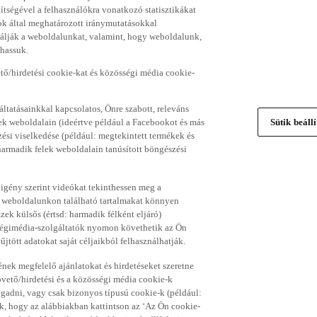
gítségével a felhasználókra vonatkozó statisztikákat
ok által meghatározott iránymutatásokkal
álják a weboldalunkat, valamint, hogy weboldalunk,
thassuk.
ő/hirdetési cookie-kat és közösségi média cookie-
ltatásainkkal kapcsolatos, Önre szabott, releváns
ek weboldalain (ideértve például a Facebookot és más
Sütik beáll
si viselkedése (például: megtekintett termékek és
 harmadik felek weboldalain tanúsított böngészési
 igény szerint videókat tekinthessen meg a
a weboldalunkon található tartalmakat könnyen
k külsős (értsd: harmadik félként eljáró)
sségimédia-szolgáltatók nyomon követhetik az Ön
jtött adatokat saját céljaikból felhasználhatják.
ének megfelelő ajánlatokat és hirdetéseket szeretne
övető/hirdetési és a közösségi média cookie-k
ogadni, vagy csak bizonyos típusú cookie-k (például:
ük, hogy az alábbiakban kattintson az ‘Az Ön cookie-