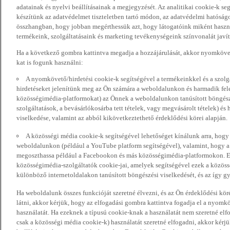
adatainak és nyelvi beállításainak a megjegyzését. Az analitikai cookie-k se
készítünk az adatvédelmet tiszteletben tartó módon, az adatvédelmi hatóság
összhangban, hogy jobban megérthessük azt, hogy látogatóink miként haszn
termékeink, szolgáltatásaink és marketing tevékenységeink színvonalát javí
Ha a következő gombra kattintva megadja a hozzájárulását, akkor nyomkövet
kat is fogunk használni:
A nyomkövető/hirdetési cookie-k segítségével a termékeinkkel és a szolgá
hirdetéseket jelenítünk meg az Ön számára a weboldalunkon és harmadik fel
közösségimédia-platformokat) az Önnek a weboldalunkon tanúsított böngészé
szolgáltatások, a bevásárlókosárba tett tételek, vagy megvásárolt tételek) és
viselkedése, valamint az abból kikövetkeztethető érdeklődési körei alapján.
A közösségi média cookie-k segítségével lehetőséget kínálunk arra, hogy
weboldalunkon (például a YouTube platform segítségével), valamint, hogy 
megoszthassa például a Facebookon és más közösségimédia-platformokon. Eze
közösségimédia-szolgáltatók cookie-jai, amelyek segítségével ezek a közö
különböző internetoldalakon tanúsított böngészési viselkedését, és az így gyű
Ha weboldalunk összes funkcióját szeretné élvezni, és az Ön érdeklődési kör
látni, akkor kérjük, hogy az elfogadási gombra kattintva fogadja el a nyomk
használatát. Ha ezeknek a típusú cookie-knak a használatát nem szeretné elf
csak a közösségi média cookie-k) használatát szeretné elfogadni, akkor kérj