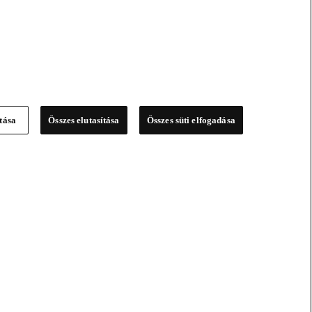
ítása
Összes elutasítása
Összes süti elfogadása