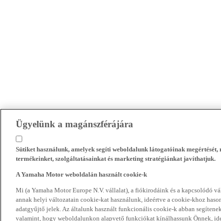
Ügyelünk a magánszférájára
Sütiket használunk, amelyek segíti weboldalunk látogatóinak megértését
termékeinket, szolgáltatásainkat és marketing stratégiánkat javíthatjuk.
A Yamaha Motor weboldalán használt cookie-k
Mi (a Yamaha Motor Europe N.V. vállalat), a fiókirodáink és a kapcsolódó 
annak helyi változatain cookie-kat használunk, ideértve a cookie-khoz hasonl
adatgyűjtő jelek. Az általunk használt funkcionális cookie-k abban segíte
valamint, hogy weboldalunkon alapvető funkciókat kínálhassunk Önnek, ideé