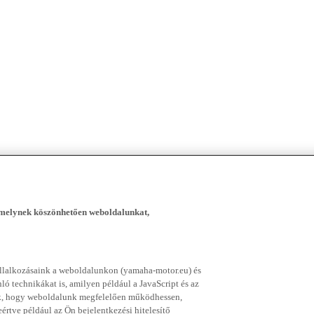
, melynek köszönhetően weboldalunkat,
vállalkozásaink a weboldalunkon (yamaha-motor.eu) és
ó technikákat is, amilyen például a JavaScript és az
nek, hogy weboldalunk megfelelően működhessen,
rtve például az Ön bejelentkezési hitelesítő