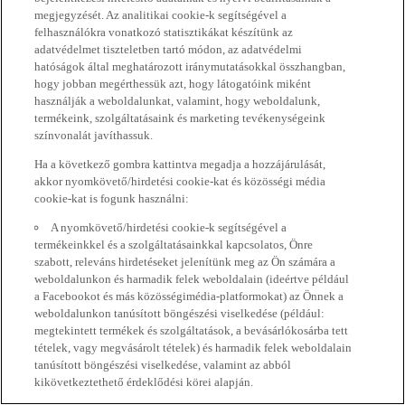
megjegyzését. Az analitikai cookie-k segítségével a
felhasználókra vonatkozó statisztikákat készítünk az
adatvédelmet tiszteletben tartó módon, az adatvédelmi
hatóságok által meghatározott iránymutatásokkal összhangban,
hogy jobban megérthessük azt, hogy látogatóink miként
használják a weboldalunkat, valamint, hogy weboldalunk,
termékeink, szolgáltatásaink és marketing tevékenységeink
színvonalát javíthassuk.
Ha a következő gombra kattintva megadja a hozzájárulását,
akkor nyomkövető/hirdetési cookie-kat és közösségi média
cookie-kat is fogunk használni:
A nyomkövető/hirdetési cookie-k segítségével a
termékeinkkel és a szolgáltatásainkkal kapcsolatos, Önre
szabott, releváns hirdetéseket jelenítünk meg az Ön számára a
weboldalunkon és harmadik felek weboldalain (ideértve például
a Facebookot és más közösségimédia-platformokat) az Önnek a
weboldalunkon tanúsított böngészési viselkedése (például:
megtekintett termékek és szolgáltatások, a bevásárlókosárba tett
tételek, vagy megvásárolt tételek) és harmadik felek weboldalain
tanúsított böngészési viselkedése, valamint az abból
kikövetkeztethető érdeklődési körei alapján.