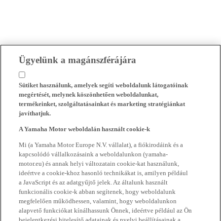
Ügyelünk a magánszférájára
Sütiket használunk, amelyek segíti weboldalunk látogatóinak
megértését, melynek köszönhetően weboldalunkat,
termékeinket, szolgáltatásainkat és marketing stratégiánkat
javíthatjuk.
A Yamaha Motor weboldalán használt cookie-k
Mi (a Yamaha Motor Europe N.V. vállalat), a fiókirodáink és a
kapcsolódó vállalkozásaink a weboldalunkon (yamaha-
motor.eu) és annak helyi változatain cookie-kat használunk,
ideértve a cookie-khoz hasonló technikákat is, amilyen például
a JavaScript és az adatgyűjtő jelek. Az általunk használt
funkcionális cookie-k abban segítenek, hogy weboldalunk
megfelelően működhessen, valamint, hogy weboldalunkon
alapvető funkciókat kínálhassunk Önnek, ideértve például az Ön
bejelentkezési hitelesítő adatainak és nyelvi beállításainak a