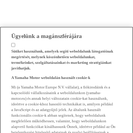
Ügyelünk a magánszférájára
Sütiket használunk, amelyek segíti weboldalunk látogatóinak
megértését, melynek köszönhetően weboldalunkat,
termékeinket, szolgáltatásainkat és marketing stratégiánkat
javíthatjuk.
A Yamaha Motor weboldalán használt cookie-k
Mi (a Yamaha Motor Europe N.V. vállalat), a fiókirodáink és a
kapcsolódó vállalkozásaink a weboldalunkon (yamaha-
motor.eu) és annak helyi változatain cookie-kat használunk,
ideértve a cookie-khoz hasonló technikákat is, amilyen például
a JavaScript és az adatgyűjtő jelek. Az általunk használt
funkcionális cookie-k abban segítenek, hogy weboldalunk
megfelelően működhessen, valamint, hogy weboldalunkon
alapvető funkciókat kínálhassunk Önnek, ideértve például az Ön
bejelentkezési hitelesítő adatainak és nyelvi beállításainak a