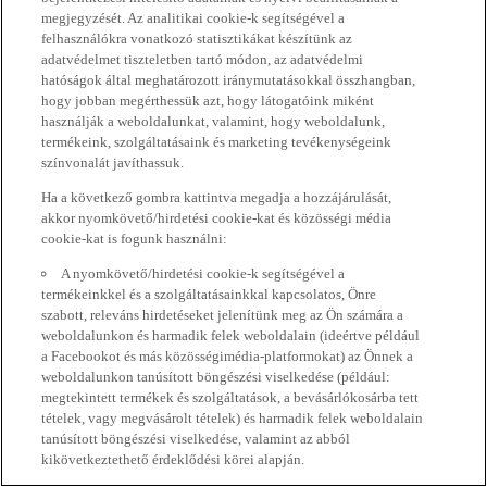
megjegyzését. Az analitikai cookie-k segítségével a
felhasználókra vonatkozó statisztikákat készítünk az
adatvédelmet tiszteletben tartó módon, az adatvédelmi
hatóságok által meghatározott iránymutatásokkal összhangban,
hogy jobban megérthessük azt, hogy látogatóink miként
használják a weboldalunkat, valamint, hogy weboldalunk,
termékeink, szolgáltatásaink és marketing tevékenységeink
színvonalát javíthassuk.
Ha a következő gombra kattintva megadja a hozzájárulását,
akkor nyomkövető/hirdetési cookie-kat és közösségi média
cookie-kat is fogunk használni:
A nyomkövető/hirdetési cookie-k segítségével a
termékeinkkel és a szolgáltatásainkkal kapcsolatos, Önre
szabott, releváns hirdetéseket jelenítünk meg az Ön számára a
weboldalunkon és harmadik felek weboldalain (ideértve például
a Facebookot és más közösségimédia-platformokat) az Önnek a
weboldalunkon tanúsított böngészési viselkedése (például:
megtekintett termékek és szolgáltatások, a bevásárlókosárba tett
tételek, vagy megvásárolt tételek) és harmadik felek weboldalain
tanúsított böngészési viselkedése, valamint az abból
kikövetkeztethető érdeklődési körei alapján.