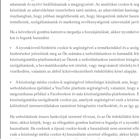
adatainak és nyelvi beállításainak a megjegyzését. Az analitikai cookie-k se
készítünk az adatvédelmet tiszteletben tartó módon, az adatvédelmi hatóság
összhangban, hogy jobban megérthessük azt, hogy látogatóink miként haszn
termékeink, szolgáltatásaink és marketing tevékenységeink színvonalát javí
Ha a következő gombra kattintva megadja a hozzájárulását, akkor nyomkövet
kat is fogunk használni:
A nyomkövető/hirdetési cookie-k segítségével a termékeinkkel és a szolgá
hirdetéseket jelenítünk meg az Ön számára a weboldalunkon és harmadik fel
közösségimédia-platformokat) az Önnek a weboldalunkon tanúsított böngészé
szolgáltatások, a bevásárlókosárba tett tételek, vagy megvásárolt tételek) és
viselkedése, valamint az abból kikövetkeztethető érdeklődési körei alapján.
A közösségi média cookie-k segítségével lehetőséget kínálunk arra, hogy
weboldalunkon (például a YouTube platform segítségével), valamint, hogy 
megoszthassa például a Facebookon és más közösségimédia-platformokon. Eze
közösségimédia-szolgáltatók cookie-jai, amelyek segítségével ezek a közö
különböző internetoldalakon tanúsított böngészési viselkedését, és az így gyű
Ha weboldalunk összes funkcióját szeretné élvezni, és az Ön érdeklődési kör
látni, akkor kérjük, hogy az elfogadási gombra kattintva fogadja el a nyomk
használatát. Ha ezeknek a típusú cookie-knak a használatát nem szeretné elf
csak a közösségi média cookie-k) használatát szeretné elfogadni, akkor kérj