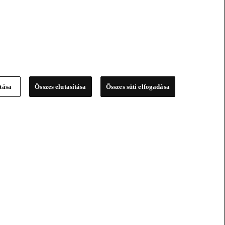
ítása
Összes elutasítása
Összes süti elfogadása