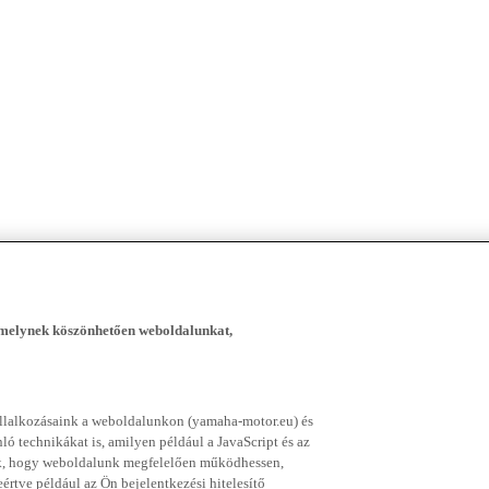
, melynek köszönhetően weboldalunkat,
vállalkozásaink a weboldalunkon (yamaha-motor.eu) és
ó technikákat is, amilyen például a JavaScript és az
nek, hogy weboldalunk megfelelően működhessen,
rtve például az Ön bejelentkezési hitelesítő