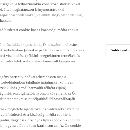
gítségével a felhasználókra vonatkozó statisztikákat
ok által meghatározott iránymutatásokkal
álják a weboldalunkat, valamint, hogy weboldalunk,
thassuk.
ő/hirdetési cookie-kat és közösségi média cookie-
ltatásainkkal kapcsolatos, Önre szabott, releváns
ek weboldalain (ideértve például a Facebookot és más
Sütik beáll
si viselkedése (például: megtekintett termékek és
 harmadik felek weboldalain tanúsított böngészési
 igény szerint videókat tekinthessen meg a
a weboldalunkon található tartalmakat könnyen
k külsős (értsd: harmadik félként eljáró)
sségimédia-szolgáltatók nyomon követhetik az Ön
jtött adatokat saját céljaikból felhasználhatják.
ének megfelelő ajánlatokat és hirdetéseket szeretne
övető/hirdetési és a közösségi média cookie-k
ogadni, vagy csak bizonyos típusú cookie-k (például:
ük, hogy az alábbiakban kattintson az ‘Az Ön cookie-