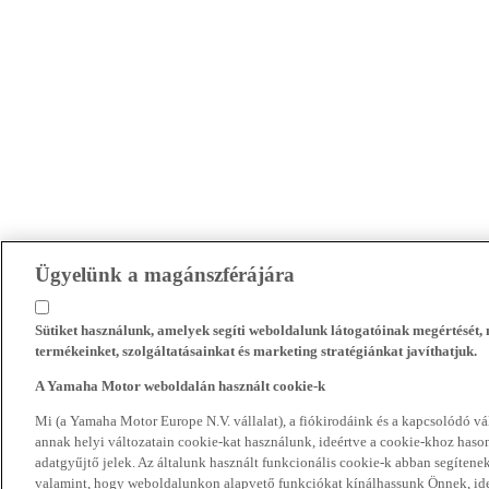
Ügyelünk a magánszférájára
Sütiket használunk, amelyek segíti weboldalunk látogatóinak megértését
termékeinket, szolgáltatásainkat és marketing stratégiánkat javíthatjuk.
A Yamaha Motor weboldalán használt cookie-k
Mi (a Yamaha Motor Europe N.V. vállalat), a fiókirodáink és a kapcsolódó 
annak helyi változatain cookie-kat használunk, ideértve a cookie-khoz hasonl
adatgyűjtő jelek. Az általunk használt funkcionális cookie-k abban segíte
valamint, hogy weboldalunkon alapvető funkciókat kínálhassunk Önnek, ideé