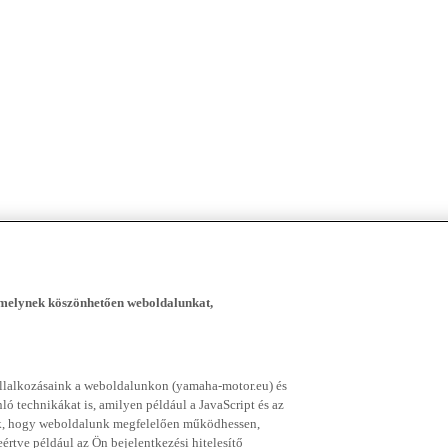
, melynek köszönhetően weboldalunkat,
vállalkozásaink a weboldalunkon (yamaha-motor.eu) és
ó technikákat is, amilyen például a JavaScript és az
nek, hogy weboldalunk megfelelően működhessen,
rtve például az Ön bejelentkezési hitelesítő