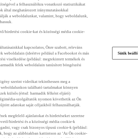
gítségével a felhasználókra vonatkozó statisztikákat
ok által meghatározott iránymutatásokkal
álják a weboldalunkat, valamint, hogy weboldalunk,
thassuk.
ő/hirdetési cookie-kat és közösségi média cookie-
ltatásainkkal kapcsolatos, Önre szabott, releváns
ek weboldalain (ideértve például a Facebookot és más
Sütik beáll
si viselkedése (például: megtekintett termékek és
 harmadik felek weboldalain tanúsított böngészési
 igény szerint videókat tekinthessen meg a
a weboldalunkon található tartalmakat könnyen
k külsős (értsd: harmadik félként eljáró)
sségimédia-szolgáltatók nyomon követhetik az Ön
jtött adatokat saját céljaikból felhasználhatják.
ének megfelelő ajánlatokat és hirdetéseket szeretne
övető/hirdetési és a közösségi média cookie-k
ogadni, vagy csak bizonyos típusú cookie-k (például:
ük, hogy az alábbiakban kattintson az ‘Az Ön cookie-