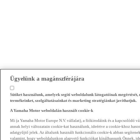
Ügyelünk a magánszférájára
Sütiket használunk, amelyek segíti weboldalunk látogatóinak megértését
termékeinket, szolgáltatásainkat és marketing stratégiánkat javíthatjuk.
A Yamaha Motor weboldalán használt cookie-k
Mi (a Yamaha Motor Europe N.V. vállalat), a fiókirodáink és a kapcsolódó 
annak helyi változatain cookie-kat használunk, ideértve a cookie-khoz hasonl
adatgyűjtő jelek. Az általunk használt funkcionális cookie-k abban segíte
valamint, hogy weboldalunkon alapvető funkciókat kínálhassunk Önnek, ideé