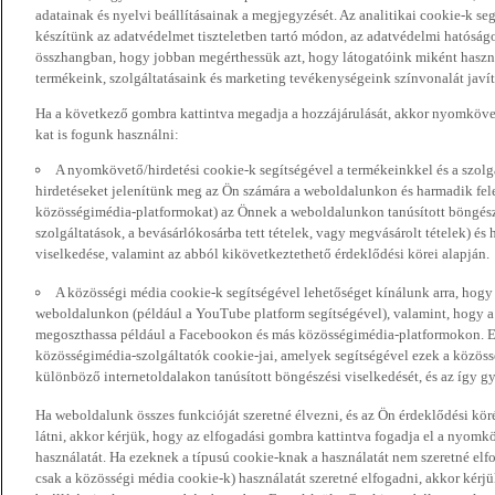
adatainak és nyelvi beállításainak a megjegyzését. Az analitikai cookie-k se
készítünk az adatvédelmet tiszteletben tartó módon, az adatvédelmi hatóság
összhangban, hogy jobban megérthessük azt, hogy látogatóink miként haszn
termékeink, szolgáltatásaink és marketing tevékenységeink színvonalát javí
Ha a következő gombra kattintva megadja a hozzájárulását, akkor nyomkövet
kat is fogunk használni:
A nyomkövető/hirdetési cookie-k segítségével a termékeinkkel és a szolgá
hirdetéseket jelenítünk meg az Ön számára a weboldalunkon és harmadik fel
közösségimédia-platformokat) az Önnek a weboldalunkon tanúsított böngészé
szolgáltatások, a bevásárlókosárba tett tételek, vagy megvásárolt tételek) és
viselkedése, valamint az abból kikövetkeztethető érdeklődési körei alapján.
A közösségi média cookie-k segítségével lehetőséget kínálunk arra, hogy
weboldalunkon (például a YouTube platform segítségével), valamint, hogy 
megoszthassa például a Facebookon és más közösségimédia-platformokon. Eze
közösségimédia-szolgáltatók cookie-jai, amelyek segítségével ezek a közö
különböző internetoldalakon tanúsított böngészési viselkedését, és az így gyű
Ha weboldalunk összes funkcióját szeretné élvezni, és az Ön érdeklődési kör
látni, akkor kérjük, hogy az elfogadási gombra kattintva fogadja el a nyomk
használatát. Ha ezeknek a típusú cookie-knak a használatát nem szeretné elf
csak a közösségi média cookie-k) használatát szeretné elfogadni, akkor kérj