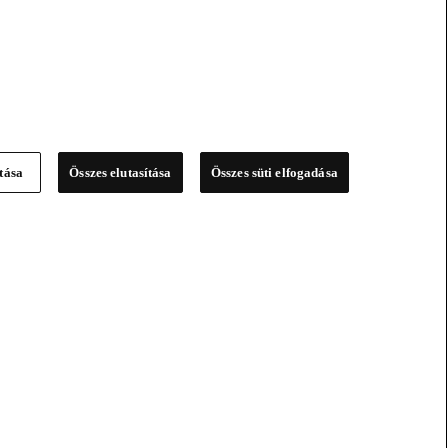
ítása
Összes elutasítása
Összes süti elfogadása