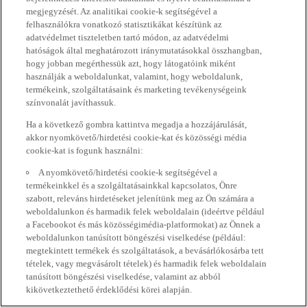
megjegyzését. Az analitikai cookie-k segítségével a
felhasználókra vonatkozó statisztikákat készítünk az
adatvédelmet tiszteletben tartó módon, az adatvédelmi
hatóságok által meghatározott iránymutatásokkal összhangban,
hogy jobban megérthessük azt, hogy látogatóink miként
használják a weboldalunkat, valamint, hogy weboldalunk,
termékeink, szolgáltatásaink és marketing tevékenységeink
színvonalát javíthassuk.
Ha a következő gombra kattintva megadja a hozzájárulását,
akkor nyomkövető/hirdetési cookie-kat és közösségi média
cookie-kat is fogunk használni:
A nyomkövető/hirdetési cookie-k segítségével a
termékeinkkel és a szolgáltatásainkkal kapcsolatos, Önre
szabott, releváns hirdetéseket jelenítünk meg az Ön számára a
weboldalunkon és harmadik felek weboldalain (ideértve például
a Facebookot és más közösségimédia-platformokat) az Önnek a
weboldalunkon tanúsított böngészési viselkedése (például:
megtekintett termékek és szolgáltatások, a bevásárlókosárba tett
tételek, vagy megvásárolt tételek) és harmadik felek weboldalain
tanúsított böngészési viselkedése, valamint az abból
kikövetkeztethető érdeklődési körei alapján.