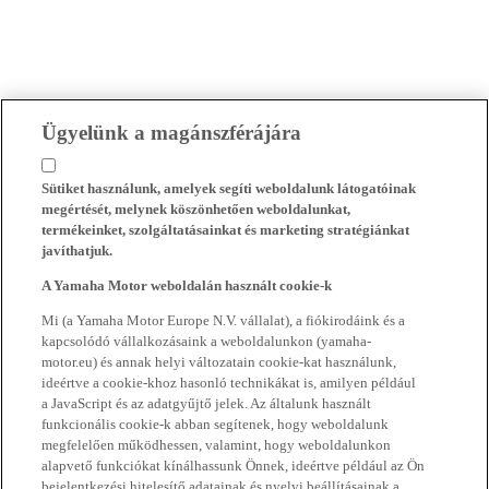
Ügyelünk a magánszférájára
Sütiket használunk, amelyek segíti weboldalunk látogatóinak
megértését, melynek köszönhetően weboldalunkat,
termékeinket, szolgáltatásainkat és marketing stratégiánkat
javíthatjuk.
A Yamaha Motor weboldalán használt cookie-k
Mi (a Yamaha Motor Europe N.V. vállalat), a fiókirodáink és a
kapcsolódó vállalkozásaink a weboldalunkon (yamaha-
motor.eu) és annak helyi változatain cookie-kat használunk,
ideértve a cookie-khoz hasonló technikákat is, amilyen például
a JavaScript és az adatgyűjtő jelek. Az általunk használt
funkcionális cookie-k abban segítenek, hogy weboldalunk
megfelelően működhessen, valamint, hogy weboldalunkon
alapvető funkciókat kínálhassunk Önnek, ideértve például az Ön
bejelentkezési hitelesítő adatainak és nyelvi beállításainak a