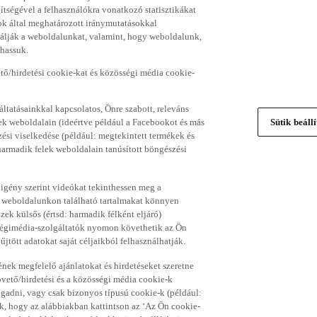
gítségével a felhasználókra vonatkozó statisztikákat
ok által meghatározott iránymutatásokkal
álják a weboldalunkat, valamint, hogy weboldalunk,
thassuk.
ő/hirdetési cookie-kat és közösségi média cookie-
ltatásainkkal kapcsolatos, Önre szabott, releváns
ek weboldalain (ideértve például a Facebookot és más
Sütik beáll
si viselkedése (például: megtekintett termékek és
 harmadik felek weboldalain tanúsított böngészési
 igény szerint videókat tekinthessen meg a
a weboldalunkon található tartalmakat könnyen
k külsős (értsd: harmadik félként eljáró)
sségimédia-szolgáltatók nyomon követhetik az Ön
jtött adatokat saját céljaikból felhasználhatják.
ének megfelelő ajánlatokat és hirdetéseket szeretne
övető/hirdetési és a közösségi média cookie-k
ogadni, vagy csak bizonyos típusú cookie-k (például:
ük, hogy az alábbiakban kattintson az ‘Az Ön cookie-