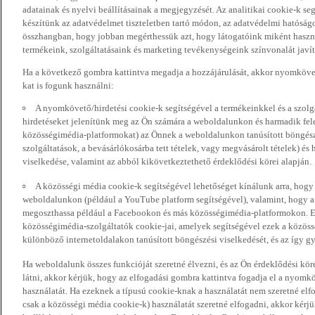
adatainak és nyelvi beállításainak a megjegyzését. Az analitikai cookie-k se
készítünk az adatvédelmet tiszteletben tartó módon, az adatvédelmi hatóság
összhangban, hogy jobban megérthessük azt, hogy látogatóink miként haszn
termékeink, szolgáltatásaink és marketing tevékenységeink színvonalát javí
Ha a következő gombra kattintva megadja a hozzájárulását, akkor nyomkövet
kat is fogunk használni:
A nyomkövető/hirdetési cookie-k segítségével a termékeinkkel és a szolgá
hirdetéseket jelenítünk meg az Ön számára a weboldalunkon és harmadik fel
közösségimédia-platformokat) az Önnek a weboldalunkon tanúsított böngészé
szolgáltatások, a bevásárlókosárba tett tételek, vagy megvásárolt tételek) és
viselkedése, valamint az abból kikövetkeztethető érdeklődési körei alapján.
A közösségi média cookie-k segítségével lehetőséget kínálunk arra, hogy
weboldalunkon (például a YouTube platform segítségével), valamint, hogy 
megoszthassa például a Facebookon és más közösségimédia-platformokon. Eze
közösségimédia-szolgáltatók cookie-jai, amelyek segítségével ezek a közö
különböző internetoldalakon tanúsított böngészési viselkedését, és az így gyű
Ha weboldalunk összes funkcióját szeretné élvezni, és az Ön érdeklődési kör
látni, akkor kérjük, hogy az elfogadási gombra kattintva fogadja el a nyomk
használatát. Ha ezeknek a típusú cookie-knak a használatát nem szeretné elf
csak a közösségi média cookie-k) használatát szeretné elfogadni, akkor kérj