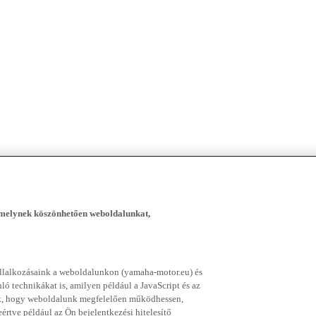
, melynek köszönhetően weboldalunkat,
vállalkozásaink a weboldalunkon (yamaha-motor.eu) és
ó technikákat is, amilyen például a JavaScript és az
nek, hogy weboldalunk megfelelően működhessen,
rtve például az Ön bejelentkezési hitelesítő