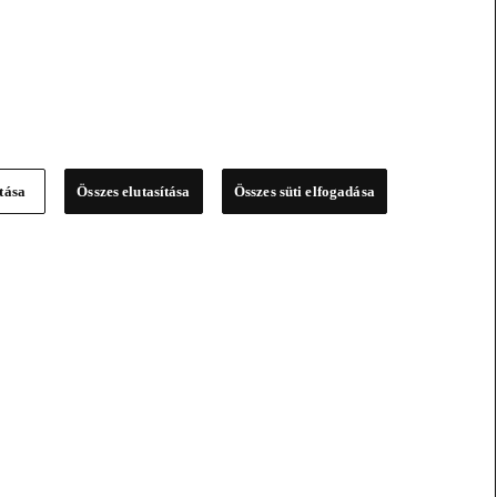
ítása
Összes elutasítása
Összes süti elfogadása