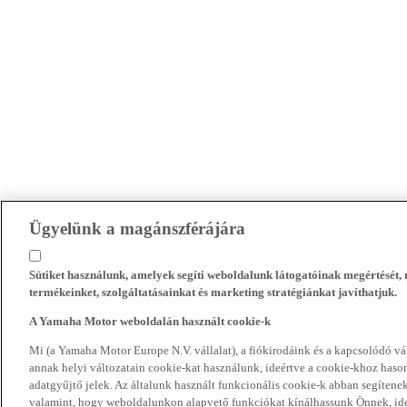
Ügyelünk a magánszférájára
Sütiket használunk, amelyek segíti weboldalunk látogatóinak megértését
termékeinket, szolgáltatásainkat és marketing stratégiánkat javíthatjuk.
A Yamaha Motor weboldalán használt cookie-k
Mi (a Yamaha Motor Europe N.V. vállalat), a fiókirodáink és a kapcsolódó 
annak helyi változatain cookie-kat használunk, ideértve a cookie-khoz hasonl
adatgyűjtő jelek. Az általunk használt funkcionális cookie-k abban segíte
valamint, hogy weboldalunkon alapvető funkciókat kínálhassunk Önnek, ideé