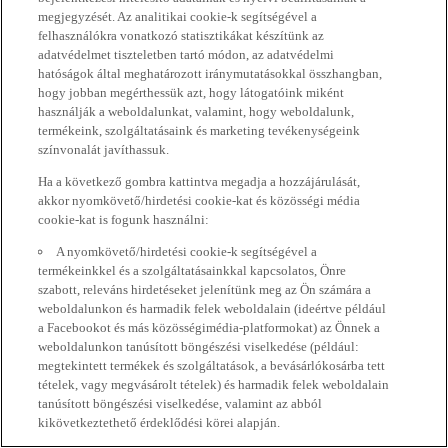
megjegyzését. Az analitikai cookie-k segítségével a
felhasználókra vonatkozó statisztikákat készítünk az
adatvédelmet tiszteletben tartó módon, az adatvédelmi
hatóságok által meghatározott iránymutatásokkal összhangban,
hogy jobban megérthessük azt, hogy látogatóink miként
használják a weboldalunkat, valamint, hogy weboldalunk,
termékeink, szolgáltatásaink és marketing tevékenységeink
színvonalát javíthassuk.
Ha a következő gombra kattintva megadja a hozzájárulását,
akkor nyomkövető/hirdetési cookie-kat és közösségi média
cookie-kat is fogunk használni:
A nyomkövető/hirdetési cookie-k segítségével a
termékeinkkel és a szolgáltatásainkkal kapcsolatos, Önre
szabott, releváns hirdetéseket jelenítünk meg az Ön számára a
weboldalunkon és harmadik felek weboldalain (ideértve például
a Facebookot és más közösségimédia-platformokat) az Önnek a
weboldalunkon tanúsított böngészési viselkedése (például:
megtekintett termékek és szolgáltatások, a bevásárlókosárba tett
tételek, vagy megvásárolt tételek) és harmadik felek weboldalain
tanúsított böngészési viselkedése, valamint az abból
kikövetkeztethető érdeklődési körei alapján.