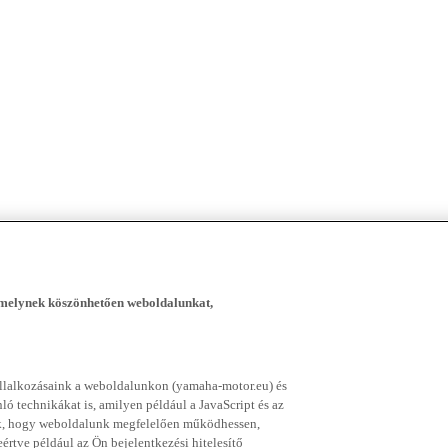
, melynek köszönhetően weboldalunkat,
vállalkozásaink a weboldalunkon (yamaha-motor.eu) és
ó technikákat is, amilyen például a JavaScript és az
nek, hogy weboldalunk megfelelően működhessen,
rtve például az Ön bejelentkezési hitelesítő