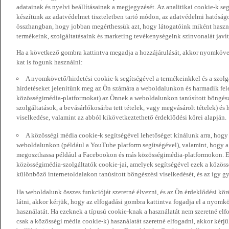
adatainak és nyelvi beállításainak a megjegyzését. Az analitikai cookie-k se
készítünk az adatvédelmet tiszteletben tartó módon, az adatvédelmi hatóság
összhangban, hogy jobban megérthessük azt, hogy látogatóink miként haszn
termékeink, szolgáltatásaink és marketing tevékenységeink színvonalát javí
Ha a következő gombra kattintva megadja a hozzájárulását, akkor nyomkövet
kat is fogunk használni:
A nyomkövető/hirdetési cookie-k segítségével a termékeinkkel és a szolgá
hirdetéseket jelenítünk meg az Ön számára a weboldalunkon és harmadik fel
közösségimédia-platformokat) az Önnek a weboldalunkon tanúsított böngészé
szolgáltatások, a bevásárlókosárba tett tételek, vagy megvásárolt tételek) és
viselkedése, valamint az abból kikövetkeztethető érdeklődési körei alapján.
A közösségi média cookie-k segítségével lehetőséget kínálunk arra, hogy
weboldalunkon (például a YouTube platform segítségével), valamint, hogy 
megoszthassa például a Facebookon és más közösségimédia-platformokon. Eze
közösségimédia-szolgáltatók cookie-jai, amelyek segítségével ezek a közö
különböző internetoldalakon tanúsított böngészési viselkedését, és az így gyű
Ha weboldalunk összes funkcióját szeretné élvezni, és az Ön érdeklődési kör
látni, akkor kérjük, hogy az elfogadási gombra kattintva fogadja el a nyomk
használatát. Ha ezeknek a típusú cookie-knak a használatát nem szeretné elf
csak a közösségi média cookie-k) használatát szeretné elfogadni, akkor kérj