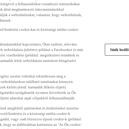
gítségével a felhasználókra vonatkozó statisztikákat
ok által meghatározott iránymutatásokkal
álják a weboldalunkat, valamint, hogy weboldalunk,
thassuk.
ő/hirdetési cookie-kat és közösségi média cookie-
ltatásainkkal kapcsolatos, Önre szabott, releváns
ek weboldalain (ideértve például a Facebookot és más
Sütik beáll
si viselkedése (például: megtekintett termékek és
 harmadik felek weboldalain tanúsított böngészési
 igény szerint videókat tekinthessen meg a
a weboldalunkon található tartalmakat könnyen
k külsős (értsd: harmadik félként eljáró)
sségimédia-szolgáltatók nyomon követhetik az Ön
jtött adatokat saját céljaikból felhasználhatják.
ének megfelelő ajánlatokat és hirdetéseket szeretne
övető/hirdetési és a közösségi média cookie-k
ogadni, vagy csak bizonyos típusú cookie-k (például:
ük, hogy az alábbiakban kattintson az ‘Az Ön cookie-