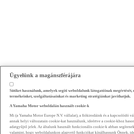
Ügyelünk a magánszférájára
Sütiket használunk, amelyek segíti weboldalunk látogatóinak megértését
termékeinket, szolgáltatásainkat és marketing stratégiánkat javíthatjuk.
A Yamaha Motor weboldalán használt cookie-k
Mi (a Yamaha Motor Europe N.V. vállalat), a fiókirodáink és a kapcsolódó 
annak helyi változatain cookie-kat használunk, ideértve a cookie-khoz hasonl
adatgyűjtő jelek. Az általunk használt funkcionális cookie-k abban segíte
valamint, hogy weboldalunkon alapvető funkciókat kínálhassunk Önnek, ideé