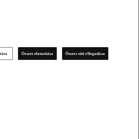
ítása
Összes elutasítása
Összes süti elfogadása