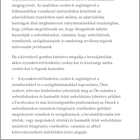
megjegyzését. Az analitikai cookie-k segítségével a
felhasználókra vonatkozó statisztikákat készítünk az
adatvédelmet tiszteletben tartó módon, az adatvédelmi
hatóságok által meghatározott iránymutatásokkal összhangban,
hogy jobban megérthessük azt, hogy látogatóink miként
használják a weboldalunkat, valamint, hogy weboldalunk,
termékeink, szolgáltatásaink és marketing tevékenységeink
színvonalát javíthassuk.
Ha a következő gombra kattintva megadja a hozzájárulását,
akkor nyomkövető/hirdetési cookie-kat és közösségi média
cookie-kat is fogunk használni:
A nyomkövető/hirdetési cookie-k segítségével a
termékeinkkel és a szolgáltatásainkkal kapcsolatos, Önre
szabott, releváns hirdetéseket jelenítünk meg az Ön számára a
weboldalunkon és harmadik felek weboldalain (ideértve például
a Facebookot és más közösségimédia-platformokat) az Önnek a
weboldalunkon tanúsított böngészési viselkedése (például:
megtekintett termékek és szolgáltatások, a bevásárlókosárba tett
tételek, vagy megvásárolt tételek) és harmadik felek weboldalain
tanúsított böngészési viselkedése, valamint az abból
kikövetkeztethető érdeklődési körei alapján.