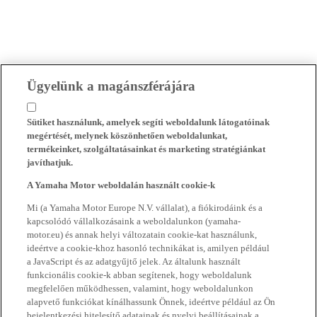
Ügyelünk a magánszférájára
Sütiket használunk, amelyek segíti weboldalunk látogatóinak
megértését, melynek köszönhetően weboldalunkat,
termékeinket, szolgáltatásainkat és marketing stratégiánkat
javíthatjuk.
A Yamaha Motor weboldalán használt cookie-k
Mi (a Yamaha Motor Europe N.V. vállalat), a fiókirodáink és a
kapcsolódó vállalkozásaink a weboldalunkon (yamaha-
motor.eu) és annak helyi változatain cookie-kat használunk,
ideértve a cookie-khoz hasonló technikákat is, amilyen például
a JavaScript és az adatgyűjtő jelek. Az általunk használt
funkcionális cookie-k abban segítenek, hogy weboldalunk
megfelelően működhessen, valamint, hogy weboldalunkon
alapvető funkciókat kínálhassunk Önnek, ideértve például az Ön
bejelentkezési hitelesítő adatainak és nyelvi beállításainak a