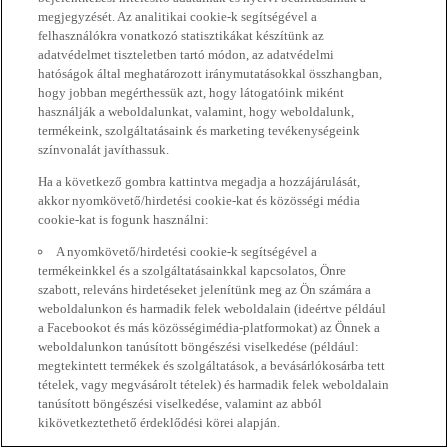
megjegyzését. Az analitikai cookie-k segítségével a
felhasználókra vonatkozó statisztikákat készítünk az
adatvédelmet tiszteletben tartó módon, az adatvédelmi
hatóságok által meghatározott iránymutatásokkal összhangban,
hogy jobban megérthessük azt, hogy látogatóink miként
használják a weboldalunkat, valamint, hogy weboldalunk,
termékeink, szolgáltatásaink és marketing tevékenységeink
színvonalát javíthassuk.
Ha a következő gombra kattintva megadja a hozzájárulását,
akkor nyomkövető/hirdetési cookie-kat és közösségi média
cookie-kat is fogunk használni:
A nyomkövető/hirdetési cookie-k segítségével a
termékeinkkel és a szolgáltatásainkkal kapcsolatos, Önre
szabott, releváns hirdetéseket jelenítünk meg az Ön számára a
weboldalunkon és harmadik felek weboldalain (ideértve például
a Facebookot és más közösségimédia-platformokat) az Önnek a
weboldalunkon tanúsított böngészési viselkedése (például:
megtekintett termékek és szolgáltatások, a bevásárlókosárba tett
tételek, vagy megvásárolt tételek) és harmadik felek weboldalain
tanúsított böngészési viselkedése, valamint az abból
kikövetkeztethető érdeklődési körei alapján.