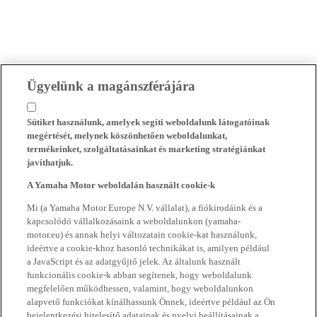
Ügyelünk a magánszférájára
Sütiket használunk, amelyek segíti weboldalunk látogatóinak
megértését, melynek köszönhetően weboldalunkat,
termékeinket, szolgáltatásainkat és marketing stratégiánkat
javíthatjuk.
A Yamaha Motor weboldalán használt cookie-k
Mi (a Yamaha Motor Europe N.V. vállalat), a fiókirodáink és a
kapcsolódó vállalkozásaink a weboldalunkon (yamaha-
motor.eu) és annak helyi változatain cookie-kat használunk,
ideértve a cookie-khoz hasonló technikákat is, amilyen például
a JavaScript és az adatgyűjtő jelek. Az általunk használt
funkcionális cookie-k abban segítenek, hogy weboldalunk
megfelelően működhessen, valamint, hogy weboldalunkon
alapvető funkciókat kínálhassunk Önnek, ideértve például az Ön
bejelentkezési hitelesítő adatainak és nyelvi beállításainak a