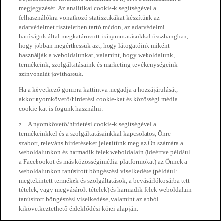
megjegyzését. Az analitikai cookie-k segítségével a
felhasználókra vonatkozó statisztikákat készítünk az
adatvédelmet tiszteletben tartó módon, az adatvédelmi
hatóságok által meghatározott iránymutatásokkal összhangban,
hogy jobban megérthessük azt, hogy látogatóink miként
használják a weboldalunkat, valamint, hogy weboldalunk,
termékeink, szolgáltatásaink és marketing tevékenységeink
színvonalát javíthassuk.
Ha a következő gombra kattintva megadja a hozzájárulását,
akkor nyomkövető/hirdetési cookie-kat és közösségi média
cookie-kat is fogunk használni:
A nyomkövető/hirdetési cookie-k segítségével a
termékeinkkel és a szolgáltatásainkkal kapcsolatos, Önre
szabott, releváns hirdetéseket jelenítünk meg az Ön számára a
weboldalunkon és harmadik felek weboldalain (ideértve például
a Facebookot és más közösségimédia-platformokat) az Önnek a
weboldalunkon tanúsított böngészési viselkedése (például:
megtekintett termékek és szolgáltatások, a bevásárlókosárba tett
tételek, vagy megvásárolt tételek) és harmadik felek weboldalain
tanúsított böngészési viselkedése, valamint az abból
kikövetkeztethető érdeklődési körei alapján.