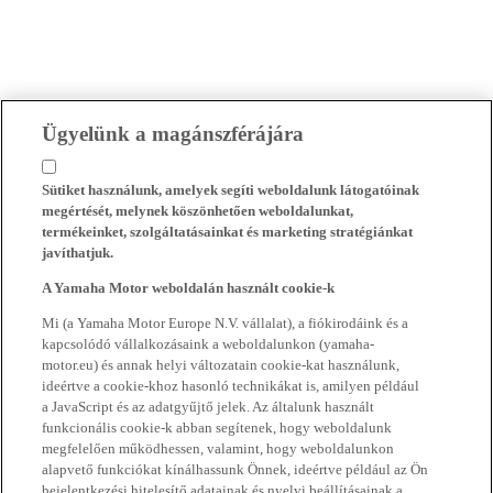
Ügyelünk a magánszférájára
Sütiket használunk, amelyek segíti weboldalunk látogatóinak
megértését, melynek köszönhetően weboldalunkat,
termékeinket, szolgáltatásainkat és marketing stratégiánkat
javíthatjuk.
A Yamaha Motor weboldalán használt cookie-k
Mi (a Yamaha Motor Europe N.V. vállalat), a fiókirodáink és a
kapcsolódó vállalkozásaink a weboldalunkon (yamaha-
motor.eu) és annak helyi változatain cookie-kat használunk,
ideértve a cookie-khoz hasonló technikákat is, amilyen például
a JavaScript és az adatgyűjtő jelek. Az általunk használt
funkcionális cookie-k abban segítenek, hogy weboldalunk
megfelelően működhessen, valamint, hogy weboldalunkon
alapvető funkciókat kínálhassunk Önnek, ideértve például az Ön
bejelentkezési hitelesítő adatainak és nyelvi beállításainak a