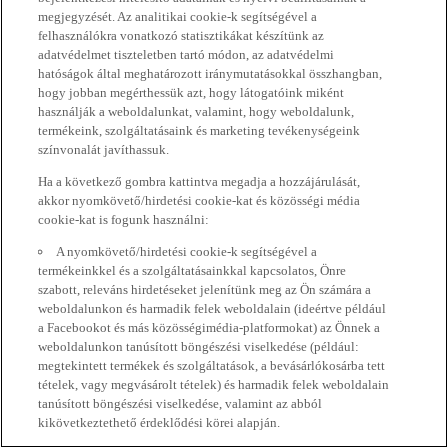
megjegyzését. Az analitikai cookie-k segítségével a
felhasználókra vonatkozó statisztikákat készítünk az
adatvédelmet tiszteletben tartó módon, az adatvédelmi
hatóságok által meghatározott iránymutatásokkal összhangban,
hogy jobban megérthessük azt, hogy látogatóink miként
használják a weboldalunkat, valamint, hogy weboldalunk,
termékeink, szolgáltatásaink és marketing tevékenységeink
színvonalát javíthassuk.
Ha a következő gombra kattintva megadja a hozzájárulását,
akkor nyomkövető/hirdetési cookie-kat és közösségi média
cookie-kat is fogunk használni:
A nyomkövető/hirdetési cookie-k segítségével a
termékeinkkel és a szolgáltatásainkkal kapcsolatos, Önre
szabott, releváns hirdetéseket jelenítünk meg az Ön számára a
weboldalunkon és harmadik felek weboldalain (ideértve például
a Facebookot és más közösségimédia-platformokat) az Önnek a
weboldalunkon tanúsított böngészési viselkedése (például:
megtekintett termékek és szolgáltatások, a bevásárlókosárba tett
tételek, vagy megvásárolt tételek) és harmadik felek weboldalain
tanúsított böngészési viselkedése, valamint az abból
kikövetkeztethető érdeklődési körei alapján.