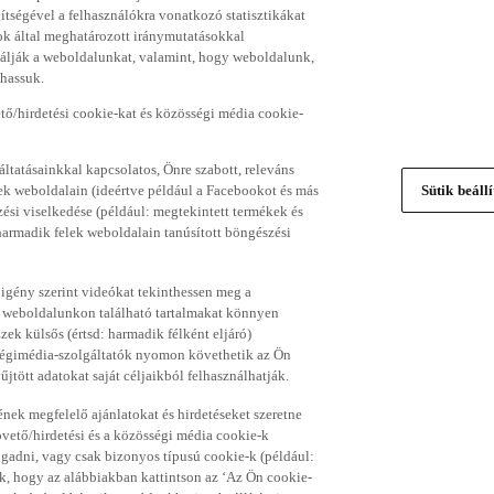
gítségével a felhasználókra vonatkozó statisztikákat
ok által meghatározott iránymutatásokkal
álják a weboldalunkat, valamint, hogy weboldalunk,
thassuk.
ő/hirdetési cookie-kat és közösségi média cookie-
ltatásainkkal kapcsolatos, Önre szabott, releváns
ek weboldalain (ideértve például a Facebookot és más
Sütik beáll
si viselkedése (például: megtekintett termékek és
 harmadik felek weboldalain tanúsított böngészési
 igény szerint videókat tekinthessen meg a
a weboldalunkon található tartalmakat könnyen
k külsős (értsd: harmadik félként eljáró)
sségimédia-szolgáltatók nyomon követhetik az Ön
jtött adatokat saját céljaikból felhasználhatják.
ének megfelelő ajánlatokat és hirdetéseket szeretne
övető/hirdetési és a közösségi média cookie-k
ogadni, vagy csak bizonyos típusú cookie-k (például:
ük, hogy az alábbiakban kattintson az ‘Az Ön cookie-