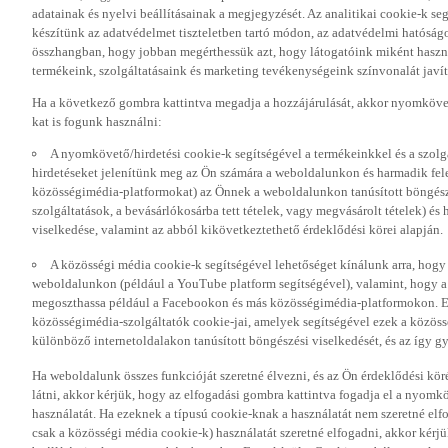
adatainak és nyelvi beállításainak a megjegyzését. Az analitikai cookie-k se
készítünk az adatvédelmet tiszteletben tartó módon, az adatvédelmi hatóság
összhangban, hogy jobban megérthessük azt, hogy látogatóink miként haszn
termékeink, szolgáltatásaink és marketing tevékenységeink színvonalát javí
Ha a következő gombra kattintva megadja a hozzájárulását, akkor nyomkövet
kat is fogunk használni:
A nyomkövető/hirdetési cookie-k segítségével a termékeinkkel és a szolgá
hirdetéseket jelenítünk meg az Ön számára a weboldalunkon és harmadik fel
közösségimédia-platformokat) az Önnek a weboldalunkon tanúsított böngészé
szolgáltatások, a bevásárlókosárba tett tételek, vagy megvásárolt tételek) és
viselkedése, valamint az abból kikövetkeztethető érdeklődési körei alapján.
A közösségi média cookie-k segítségével lehetőséget kínálunk arra, hogy
weboldalunkon (például a YouTube platform segítségével), valamint, hogy 
megoszthassa például a Facebookon és más közösségimédia-platformokon. Eze
közösségimédia-szolgáltatók cookie-jai, amelyek segítségével ezek a közö
különböző internetoldalakon tanúsított böngészési viselkedését, és az így gyű
Ha weboldalunk összes funkcióját szeretné élvezni, és az Ön érdeklődési kör
látni, akkor kérjük, hogy az elfogadási gombra kattintva fogadja el a nyomk
használatát. Ha ezeknek a típusú cookie-knak a használatát nem szeretné elf
csak a közösségi média cookie-k) használatát szeretné elfogadni, akkor kérj