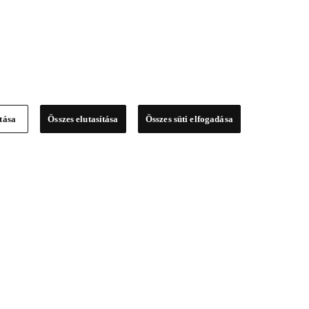
ítása
Összes elutasítása
Összes süti elfogadása