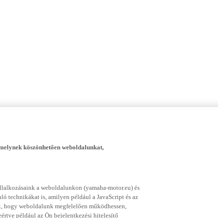
, melynek köszönhetően weboldalunkat,
vállalkozásaink a weboldalunkon (yamaha-motor.eu) és
ó technikákat is, amilyen például a JavaScript és az
nek, hogy weboldalunk megfelelően működhessen,
rtve például az Ön bejelentkezési hitelesítő