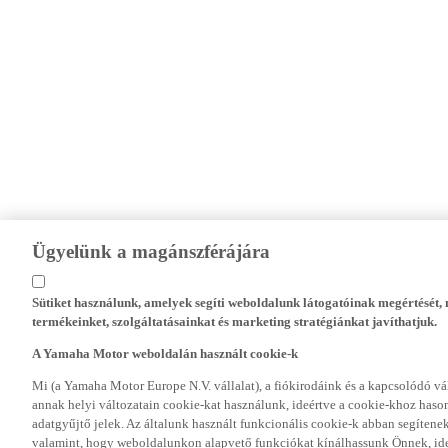
Ügyelünk a magánszférájára
Sütiket használunk, amelyek segíti weboldalunk látogatóinak megértését
termékeinket, szolgáltatásainkat és marketing stratégiánkat javíthatjuk.
A Yamaha Motor weboldalán használt cookie-k
Mi (a Yamaha Motor Europe N.V. vállalat), a fiókirodáink és a kapcsolódó 
annak helyi változatain cookie-kat használunk, ideértve a cookie-khoz hasonl
adatgyűjtő jelek. Az általunk használt funkcionális cookie-k abban segíte
valamint, hogy weboldalunkon alapvető funkciókat kínálhassunk Önnek, ideé