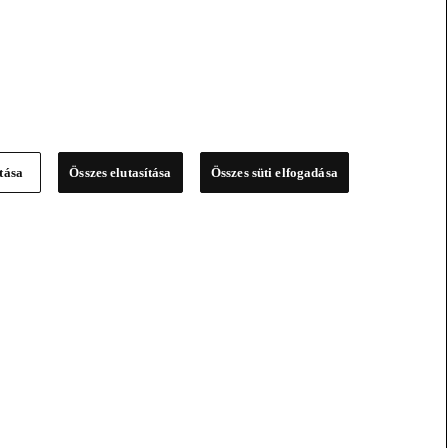
ítása
Összes elutasítása
Összes süti elfogadása