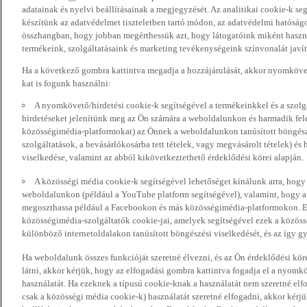
adatainak és nyelvi beállításainak a megjegyzését. Az analitikai cookie-k se
készítünk az adatvédelmet tiszteletben tartó módon, az adatvédelmi hatóság
összhangban, hogy jobban megérthessük azt, hogy látogatóink miként haszn
termékeink, szolgáltatásaink és marketing tevékenységeink színvonalát javí
Ha a következő gombra kattintva megadja a hozzájárulását, akkor nyomkövet
kat is fogunk használni:
A nyomkövető/hirdetési cookie-k segítségével a termékeinkkel és a szolgá
hirdetéseket jelenítünk meg az Ön számára a weboldalunkon és harmadik fel
közösségimédia-platformokat) az Önnek a weboldalunkon tanúsított böngészé
szolgáltatások, a bevásárlókosárba tett tételek, vagy megvásárolt tételek) és
viselkedése, valamint az abból kikövetkeztethető érdeklődési körei alapján.
A közösségi média cookie-k segítségével lehetőséget kínálunk arra, hogy
weboldalunkon (például a YouTube platform segítségével), valamint, hogy 
megoszthassa például a Facebookon és más közösségimédia-platformokon. Eze
közösségimédia-szolgáltatók cookie-jai, amelyek segítségével ezek a közö
különböző internetoldalakon tanúsított böngészési viselkedését, és az így gyű
Ha weboldalunk összes funkcióját szeretné élvezni, és az Ön érdeklődési kör
látni, akkor kérjük, hogy az elfogadási gombra kattintva fogadja el a nyomk
használatát. Ha ezeknek a típusú cookie-knak a használatát nem szeretné elf
csak a közösségi média cookie-k) használatát szeretné elfogadni, akkor kérj