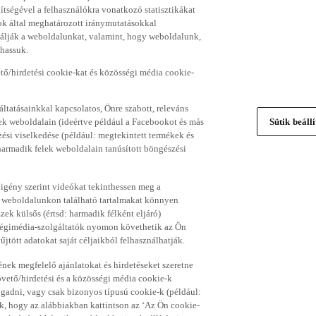
gítségével a felhasználókra vonatkozó statisztikákat
ok által meghatározott iránymutatásokkal
álják a weboldalunkat, valamint, hogy weboldalunk,
thassuk.
ő/hirdetési cookie-kat és közösségi média cookie-
ltatásainkkal kapcsolatos, Önre szabott, releváns
ek weboldalain (ideértve például a Facebookot és más
Sütik beáll
si viselkedése (például: megtekintett termékek és
 harmadik felek weboldalain tanúsított böngészési
 igény szerint videókat tekinthessen meg a
a weboldalunkon található tartalmakat könnyen
k külsős (értsd: harmadik félként eljáró)
sségimédia-szolgáltatók nyomon követhetik az Ön
jtött adatokat saját céljaikból felhasználhatják.
ének megfelelő ajánlatokat és hirdetéseket szeretne
övető/hirdetési és a közösségi média cookie-k
ogadni, vagy csak bizonyos típusú cookie-k (például:
ük, hogy az alábbiakban kattintson az ‘Az Ön cookie-