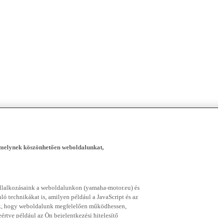
, melynek köszönhetően weboldalunkat,
vállalkozásaink a weboldalunkon (yamaha-motor.eu) és
ó technikákat is, amilyen például a JavaScript és az
nek, hogy weboldalunk megfelelően működhessen,
rtve például az Ön bejelentkezési hitelesítő