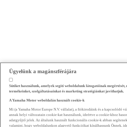
Ügyelünk a magánszférájára
Sütiket használunk, amelyek segíti weboldalunk látogatóinak megértését
termékeinket, szolgáltatásainkat és marketing stratégiánkat javíthatjuk.
A Yamaha Motor weboldalán használt cookie-k
Mi (a Yamaha Motor Europe N.V. vállalat), a fiókirodáink és a kapcsolódó 
annak helyi változatain cookie-kat használunk, ideértve a cookie-khoz hasonl
adatgyűjtő jelek. Az általunk használt funkcionális cookie-k abban segíte
valamint, hogy weboldalunkon alapvető funkciókat kínálhassunk Önnek, ideé