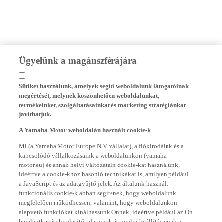
Ügyelünk a magánszférájára
Sütiket használunk, amelyek segíti weboldalunk látogatóinak
megértését, melynek köszönhetően weboldalunkat,
termékeinket, szolgáltatásainkat és marketing stratégiánkat
javíthatjuk.
A Yamaha Motor weboldalán használt cookie-k
Mi (a Yamaha Motor Europe N.V. vállalat), a fiókirodáink és a
kapcsolódó vállalkozásaink a weboldalunkon (yamaha-
motor.eu) és annak helyi változatain cookie-kat használunk,
ideértve a cookie-khoz hasonló technikákat is, amilyen például
a JavaScript és az adatgyűjtő jelek. Az általunk használt
funkcionális cookie-k abban segítenek, hogy weboldalunk
megfelelően működhessen, valamint, hogy weboldalunkon
alapvető funkciókat kínálhassunk Önnek, ideértve például az Ön
bejelentkezési hitelesítő adatainak és nyelvi beállításainak a