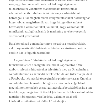
megjegyzését. Az analitikai cookie-k segítségével a
felhasználókra vonatkozó statisztikákat készítünk az
adatvédelmet tiszteletben tartó módon, az adatvédelmi
hatóságok által meghatározott iránymutatásokkal összhangban,
hogy jobban megérthessük azt, hogy látogatóink miként
használják a weboldalunkat, valamint, hogy weboldalunk,
termékeink, szolgáltatásaink és marketing tevékenységeink
színvonalát javíthassuk.
Ha a következő gombra kattintva megadja a hozzájárulását,
akkor nyomkövető/hirdetési cookie-kat és közösségi média
cookie-kat is fogunk használni:
A nyomkövető/hirdetési cookie-k segítségével a
termékeinkkel és a szolgáltatásainkkal kapcsolatos, Önre
szabott, releváns hirdetéseket jelenítünk meg az Ön számára a
weboldalunkon és harmadik felek weboldalain (ideértve például
a Facebookot és más közösségimédia-platformokat) az Önnek a
weboldalunkon tanúsított böngészési viselkedése (például:
megtekintett termékek és szolgáltatások, a bevásárlókosárba tett
tételek, vagy megvásárolt tételek) és harmadik felek weboldalain
tanúsított böngészési viselkedése, valamint az abból
kikövetkeztethető érdeklődési körei alapján.