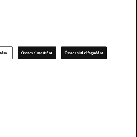
ítása
Összes elutasítása
Összes süti elfogadása