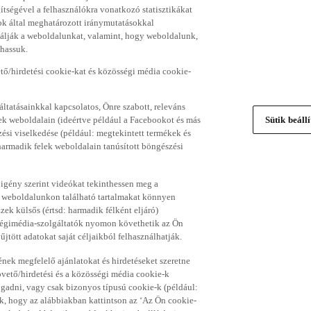
gítségével a felhasználókra vonatkozó statisztikákat
ok által meghatározott iránymutatásokkal
álják a weboldalunkat, valamint, hogy weboldalunk,
thassuk.
ő/hirdetési cookie-kat és közösségi média cookie-
ltatásainkkal kapcsolatos, Önre szabott, releváns
ek weboldalain (ideértve például a Facebookot és más
Sütik beáll
si viselkedése (például: megtekintett termékek és
 harmadik felek weboldalain tanúsított böngészési
 igény szerint videókat tekinthessen meg a
a weboldalunkon található tartalmakat könnyen
k külsős (értsd: harmadik félként eljáró)
sségimédia-szolgáltatók nyomon követhetik az Ön
jtött adatokat saját céljaikból felhasználhatják.
ének megfelelő ajánlatokat és hirdetéseket szeretne
övető/hirdetési és a közösségi média cookie-k
ogadni, vagy csak bizonyos típusú cookie-k (például:
ük, hogy az alábbiakban kattintson az ‘Az Ön cookie-