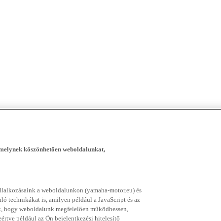
, melynek köszönhetően weboldalunkat,
vállalkozásaink a weboldalunkon (yamaha-motor.eu) és
ó technikákat is, amilyen például a JavaScript és az
nek, hogy weboldalunk megfelelően működhessen,
rtve például az Ön bejelentkezési hitelesítő