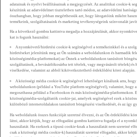
adatainak és nyelvi beállításainak a megjegyzését. Az analitikai cookie-k se
készítünk az adatvédelmet tiszteletben tartó módon, az adatvédelmi hatóság
összhangban, hogy jobban megérthessük azt, hogy látogatóink miként haszn
termékeink, szolgáltatásaink és marketing tevékenységeink színvonalát javí
Ha a következő gombra kattintva megadja a hozzájárulását, akkor nyomkövet
kat is fogunk használni:
A nyomkövető/hirdetési cookie-k segítségével a termékeinkkel és a szolgá
hirdetéseket jelenítünk meg az Ön számára a weboldalunkon és harmadik fel
közösségimédia-platformokat) az Önnek a weboldalunkon tanúsított böngészé
szolgáltatások, a bevásárlókosárba tett tételek, vagy megvásárolt tételek) és
viselkedése, valamint az abból kikövetkeztethető érdeklődési körei alapján.
A közösségi média cookie-k segítségével lehetőséget kínálunk arra, hogy
weboldalunkon (például a YouTube platform segítségével), valamint, hogy 
megoszthassa például a Facebookon és más közösségimédia-platformokon. Eze
közösségimédia-szolgáltatók cookie-jai, amelyek segítségével ezek a közö
különböző internetoldalakon tanúsított böngészési viselkedését, és az így gyű
Ha weboldalunk összes funkcióját szeretné élvezni, és az Ön érdeklődési kör
látni, akkor kérjük, hogy az elfogadási gombra kattintva fogadja el a nyomk
használatát. Ha ezeknek a típusú cookie-knak a használatát nem szeretné elf
csak a közösségi média cookie-k) használatát szeretné elfogadni, akkor kérj