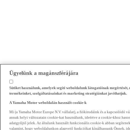
Ügyelünk a magánszférájára
Sütiket használunk, amelyek segíti weboldalunk látogatóinak megértését
termékeinket, szolgáltatásainkat és marketing stratégiánkat javíthatjuk.
A Yamaha Motor weboldalán használt cookie-k
Mi (a Yamaha Motor Europe N.V. vállalat), a fiókirodáink és a kapcsolódó 
annak helyi változatain cookie-kat használunk, ideértve a cookie-khoz hasonl
adatgyűjtő jelek. Az általunk használt funkcionális cookie-k abban segíte
valamint, hogy weboldalunkon alapvető funkciókat kínálhassunk Önnek, ideé