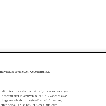
, melynek köszönhetően weboldalunkat,
vállalkozásaink a weboldalunkon (yamaha-motor.eu) és
ó technikákat is, amilyen például a JavaScript és az
nek, hogy weboldalunk megfelelően működhessen,
rtve például az Ön bejelentkezési hitelesítő