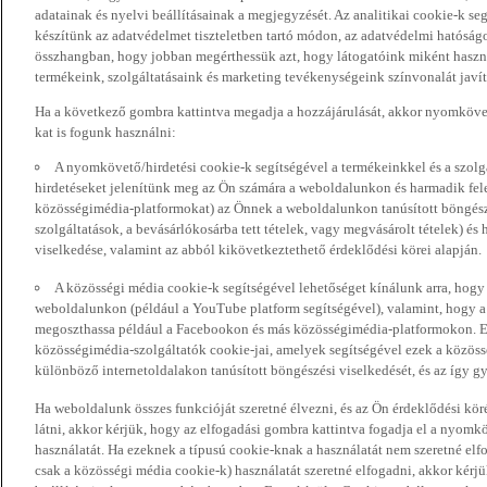
adatainak és nyelvi beállításainak a megjegyzését. Az analitikai cookie-k se
készítünk az adatvédelmet tiszteletben tartó módon, az adatvédelmi hatóság
összhangban, hogy jobban megérthessük azt, hogy látogatóink miként haszn
termékeink, szolgáltatásaink és marketing tevékenységeink színvonalát javí
Ha a következő gombra kattintva megadja a hozzájárulását, akkor nyomkövet
kat is fogunk használni:
A nyomkövető/hirdetési cookie-k segítségével a termékeinkkel és a szolgá
hirdetéseket jelenítünk meg az Ön számára a weboldalunkon és harmadik fel
közösségimédia-platformokat) az Önnek a weboldalunkon tanúsított böngészé
szolgáltatások, a bevásárlókosárba tett tételek, vagy megvásárolt tételek) és
viselkedése, valamint az abból kikövetkeztethető érdeklődési körei alapján.
A közösségi média cookie-k segítségével lehetőséget kínálunk arra, hogy
weboldalunkon (például a YouTube platform segítségével), valamint, hogy 
megoszthassa például a Facebookon és más közösségimédia-platformokon. Eze
közösségimédia-szolgáltatók cookie-jai, amelyek segítségével ezek a közö
különböző internetoldalakon tanúsított böngészési viselkedését, és az így gyű
Ha weboldalunk összes funkcióját szeretné élvezni, és az Ön érdeklődési kör
látni, akkor kérjük, hogy az elfogadási gombra kattintva fogadja el a nyomk
használatát. Ha ezeknek a típusú cookie-knak a használatát nem szeretné elf
csak a közösségi média cookie-k) használatát szeretné elfogadni, akkor kérj