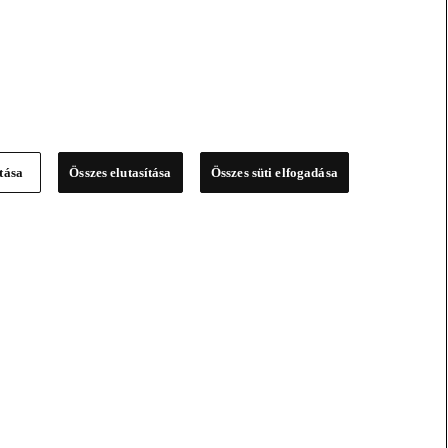
ítása
Összes elutasítása
Összes süti elfogadása