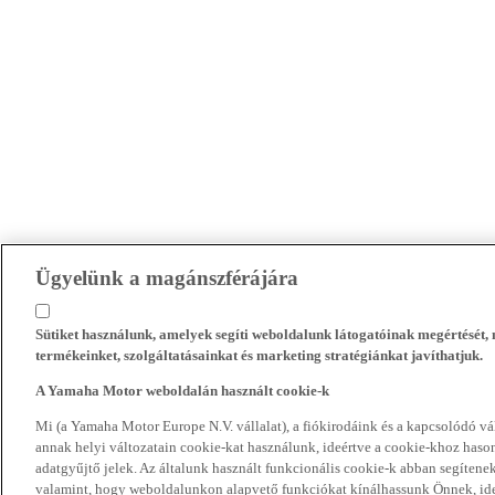
Ügyelünk a magánszférájára
Sütiket használunk, amelyek segíti weboldalunk látogatóinak megértését
termékeinket, szolgáltatásainkat és marketing stratégiánkat javíthatjuk.
A Yamaha Motor weboldalán használt cookie-k
Mi (a Yamaha Motor Europe N.V. vállalat), a fiókirodáink és a kapcsolódó 
annak helyi változatain cookie-kat használunk, ideértve a cookie-khoz hasonl
adatgyűjtő jelek. Az általunk használt funkcionális cookie-k abban segíte
valamint, hogy weboldalunkon alapvető funkciókat kínálhassunk Önnek, ideé