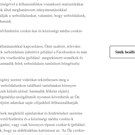
gítségével a felhasználókra vonatkozó statisztikákat
ok által meghatározott iránymutatásokkal
álják a weboldalunkat, valamint, hogy weboldalunk,
thassuk.
ő/hirdetési cookie-kat és közösségi média cookie-
ltatásainkkal kapcsolatos, Önre szabott, releváns
ek weboldalain (ideértve például a Facebookot és más
Sütik beáll
si viselkedése (például: megtekintett termékek és
 harmadik felek weboldalain tanúsított böngészési
 igény szerint videókat tekinthessen meg a
a weboldalunkon található tartalmakat könnyen
k külsős (értsd: harmadik félként eljáró)
sségimédia-szolgáltatók nyomon követhetik az Ön
jtött adatokat saját céljaikból felhasználhatják.
ének megfelelő ajánlatokat és hirdetéseket szeretne
övető/hirdetési és a közösségi média cookie-k
ogadni, vagy csak bizonyos típusú cookie-k (például:
ük, hogy az alábbiakban kattintson az ‘Az Ön cookie-