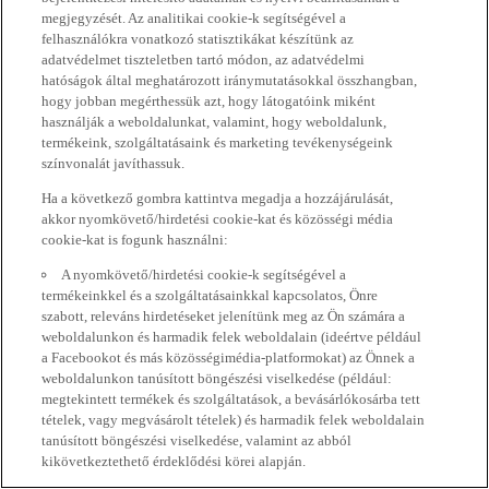
megjegyzését. Az analitikai cookie-k segítségével a
felhasználókra vonatkozó statisztikákat készítünk az
adatvédelmet tiszteletben tartó módon, az adatvédelmi
hatóságok által meghatározott iránymutatásokkal összhangban,
hogy jobban megérthessük azt, hogy látogatóink miként
használják a weboldalunkat, valamint, hogy weboldalunk,
termékeink, szolgáltatásaink és marketing tevékenységeink
színvonalát javíthassuk.
Ha a következő gombra kattintva megadja a hozzájárulását,
akkor nyomkövető/hirdetési cookie-kat és közösségi média
cookie-kat is fogunk használni:
A nyomkövető/hirdetési cookie-k segítségével a
termékeinkkel és a szolgáltatásainkkal kapcsolatos, Önre
szabott, releváns hirdetéseket jelenítünk meg az Ön számára a
weboldalunkon és harmadik felek weboldalain (ideértve például
a Facebookot és más közösségimédia-platformokat) az Önnek a
weboldalunkon tanúsított böngészési viselkedése (például:
megtekintett termékek és szolgáltatások, a bevásárlókosárba tett
tételek, vagy megvásárolt tételek) és harmadik felek weboldalain
tanúsított böngészési viselkedése, valamint az abból
kikövetkeztethető érdeklődési körei alapján.