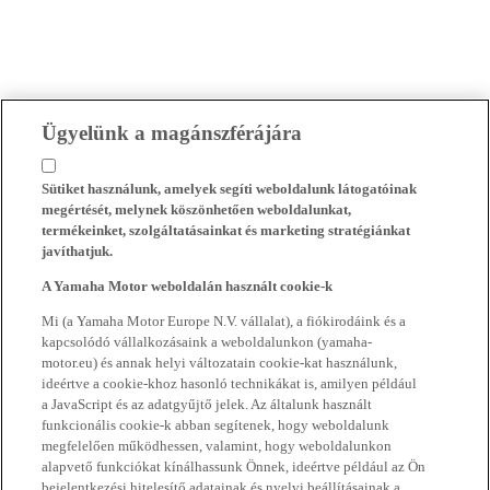
Ügyelünk a magánszférájára
Sütiket használunk, amelyek segíti weboldalunk látogatóinak
megértését, melynek köszönhetően weboldalunkat,
termékeinket, szolgáltatásainkat és marketing stratégiánkat
javíthatjuk.
A Yamaha Motor weboldalán használt cookie-k
Mi (a Yamaha Motor Europe N.V. vállalat), a fiókirodáink és a
kapcsolódó vállalkozásaink a weboldalunkon (yamaha-
motor.eu) és annak helyi változatain cookie-kat használunk,
ideértve a cookie-khoz hasonló technikákat is, amilyen például
a JavaScript és az adatgyűjtő jelek. Az általunk használt
funkcionális cookie-k abban segítenek, hogy weboldalunk
megfelelően működhessen, valamint, hogy weboldalunkon
alapvető funkciókat kínálhassunk Önnek, ideértve például az Ön
bejelentkezési hitelesítő adatainak és nyelvi beállításainak a