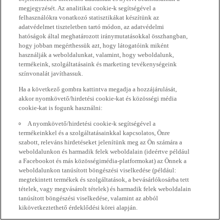
megjegyzését. Az analitikai cookie-k segítségével a
felhasználókra vonatkozó statisztikákat készítünk az
adatvédelmet tiszteletben tartó módon, az adatvédelmi
hatóságok által meghatározott iránymutatásokkal összhangban,
hogy jobban megérthessük azt, hogy látogatóink miként
használják a weboldalunkat, valamint, hogy weboldalunk,
termékeink, szolgáltatásaink és marketing tevékenységeink
színvonalát javíthassuk.
Ha a következő gombra kattintva megadja a hozzájárulását,
akkor nyomkövető/hirdetési cookie-kat és közösségi média
cookie-kat is fogunk használni:
A nyomkövető/hirdetési cookie-k segítségével a
termékeinkkel és a szolgáltatásainkkal kapcsolatos, Önre
szabott, releváns hirdetéseket jelenítünk meg az Ön számára a
weboldalunkon és harmadik felek weboldalain (ideértve például
a Facebookot és más közösségimédia-platformokat) az Önnek a
weboldalunkon tanúsított böngészési viselkedése (például:
megtekintett termékek és szolgáltatások, a bevásárlókosárba tett
tételek, vagy megvásárolt tételek) és harmadik felek weboldalain
tanúsított böngészési viselkedése, valamint az abból
kikövetkeztethető érdeklődési körei alapján.