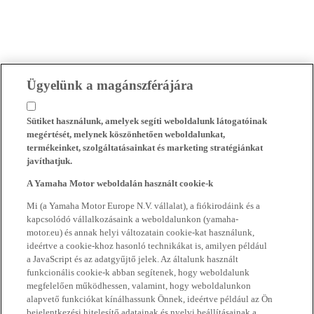
Ügyelünk a magánszférájára
Sütiket használunk, amelyek segíti weboldalunk látogatóinak
megértését, melynek köszönhetően weboldalunkat,
termékeinket, szolgáltatásainkat és marketing stratégiánkat
javíthatjuk.
A Yamaha Motor weboldalán használt cookie-k
Mi (a Yamaha Motor Europe N.V. vállalat), a fiókirodáink és a
kapcsolódó vállalkozásaink a weboldalunkon (yamaha-
motor.eu) és annak helyi változatain cookie-kat használunk,
ideértve a cookie-khoz hasonló technikákat is, amilyen például
a JavaScript és az adatgyűjtő jelek. Az általunk használt
funkcionális cookie-k abban segítenek, hogy weboldalunk
megfelelően működhessen, valamint, hogy weboldalunkon
alapvető funkciókat kínálhassunk Önnek, ideértve például az Ön
bejelentkezési hitelesítő adatainak és nyelvi beállításainak a