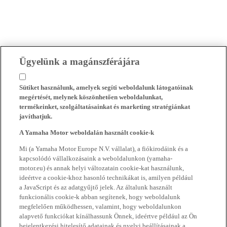
Ügyelünk a magánszférájára
Sütiket használunk, amelyek segíti weboldalunk látogatóinak
megértését, melynek köszönhetően weboldalunkat,
termékeinket, szolgáltatásainkat és marketing stratégiánkat
javíthatjuk.
A Yamaha Motor weboldalán használt cookie-k
Mi (a Yamaha Motor Europe N.V. vállalat), a fiókirodáink és a
kapcsolódó vállalkozásaink a weboldalunkon (yamaha-
motor.eu) és annak helyi változatain cookie-kat használunk,
ideértve a cookie-khoz hasonló technikákat is, amilyen például
a JavaScript és az adatgyűjtő jelek. Az általunk használt
funkcionális cookie-k abban segítenek, hogy weboldalunk
megfelelően működhessen, valamint, hogy weboldalunkon
alapvető funkciókat kínálhassunk Önnek, ideértve például az Ön
bejelentkezési hitelesítő adatainak és nyelvi beállításainak a