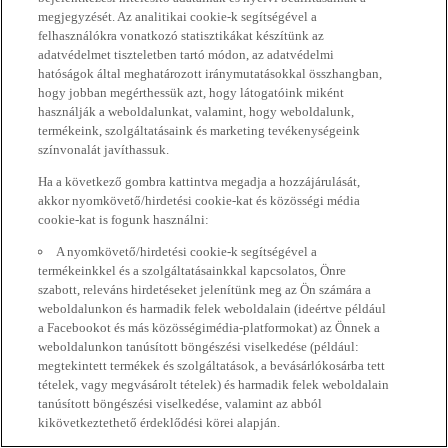
megjegyzését. Az analitikai cookie-k segítségével a
felhasználókra vonatkozó statisztikákat készítünk az
adatvédelmet tiszteletben tartó módon, az adatvédelmi
hatóságok által meghatározott iránymutatásokkal összhangban,
hogy jobban megérthessük azt, hogy látogatóink miként
használják a weboldalunkat, valamint, hogy weboldalunk,
termékeink, szolgáltatásaink és marketing tevékenységeink
színvonalát javíthassuk.
Ha a következő gombra kattintva megadja a hozzájárulását,
akkor nyomkövető/hirdetési cookie-kat és közösségi média
cookie-kat is fogunk használni:
A nyomkövető/hirdetési cookie-k segítségével a
termékeinkkel és a szolgáltatásainkkal kapcsolatos, Önre
szabott, releváns hirdetéseket jelenítünk meg az Ön számára a
weboldalunkon és harmadik felek weboldalain (ideértve például
a Facebookot és más közösségimédia-platformokat) az Önnek a
weboldalunkon tanúsított böngészési viselkedése (például:
megtekintett termékek és szolgáltatások, a bevásárlókosárba tett
tételek, vagy megvásárolt tételek) és harmadik felek weboldalain
tanúsított böngészési viselkedése, valamint az abból
kikövetkeztethető érdeklődési körei alapján.