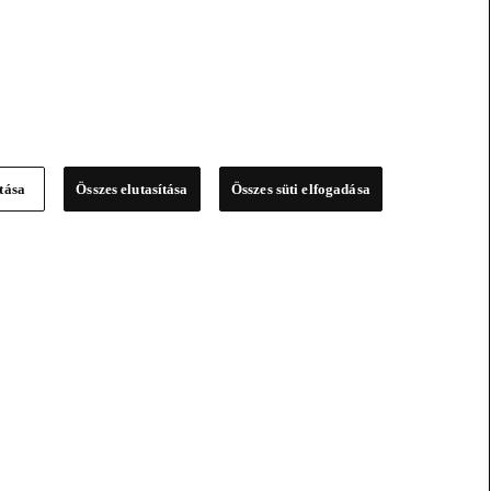
ítása
Összes elutasítása
Összes süti elfogadása