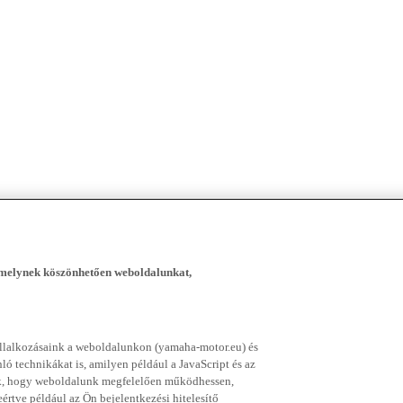
, melynek köszönhetően weboldalunkat,
vállalkozásaink a weboldalunkon (yamaha-motor.eu) és
ó technikákat is, amilyen például a JavaScript és az
nek, hogy weboldalunk megfelelően működhessen,
rtve például az Ön bejelentkezési hitelesítő