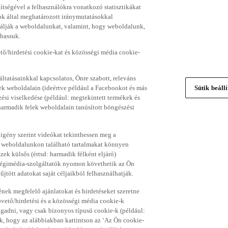
gítségével a felhasználókra vonatkozó statisztikákat
ok által meghatározott iránymutatásokkal
álják a weboldalunkat, valamint, hogy weboldalunk,
thassuk.
ő/hirdetési cookie-kat és közösségi média cookie-
ltatásainkkal kapcsolatos, Önre szabott, releváns
ek weboldalain (ideértve például a Facebookot és más
Sütik beáll
si viselkedése (például: megtekintett termékek és
 harmadik felek weboldalain tanúsított böngészési
 igény szerint videókat tekinthessen meg a
a weboldalunkon található tartalmakat könnyen
k külsős (értsd: harmadik félként eljáró)
sségimédia-szolgáltatók nyomon követhetik az Ön
jtött adatokat saját céljaikból felhasználhatják.
ének megfelelő ajánlatokat és hirdetéseket szeretne
övető/hirdetési és a közösségi média cookie-k
ogadni, vagy csak bizonyos típusú cookie-k (például:
ük, hogy az alábbiakban kattintson az ‘Az Ön cookie-