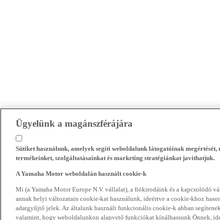
Ügyelünk a magánszférájára
Sütiket használunk, amelyek segíti weboldalunk látogatóinak megértését
termékeinket, szolgáltatásainkat és marketing stratégiánkat javíthatjuk.
A Yamaha Motor weboldalán használt cookie-k
Mi (a Yamaha Motor Europe N.V. vállalat), a fiókirodáink és a kapcsolódó 
annak helyi változatain cookie-kat használunk, ideértve a cookie-khoz hasonl
adatgyűjtő jelek. Az általunk használt funkcionális cookie-k abban segíte
valamint, hogy weboldalunkon alapvető funkciókat kínálhassunk Önnek, ideé