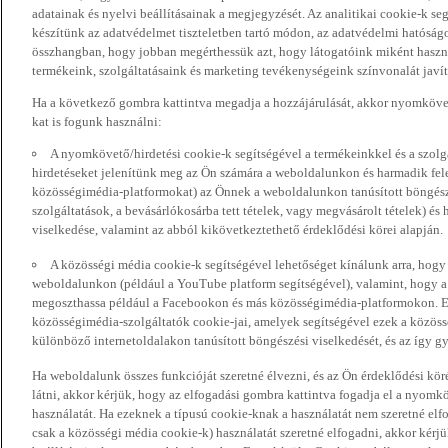
adatainak és nyelvi beállításainak a megjegyzését. Az analitikai cookie-k se
készítünk az adatvédelmet tiszteletben tartó módon, az adatvédelmi hatóság
összhangban, hogy jobban megérthessük azt, hogy látogatóink miként haszn
termékeink, szolgáltatásaink és marketing tevékenységeink színvonalát javí
Ha a következő gombra kattintva megadja a hozzájárulását, akkor nyomkövet
kat is fogunk használni:
A nyomkövető/hirdetési cookie-k segítségével a termékeinkkel és a szolgá
hirdetéseket jelenítünk meg az Ön számára a weboldalunkon és harmadik fel
közösségimédia-platformokat) az Önnek a weboldalunkon tanúsított böngészé
szolgáltatások, a bevásárlókosárba tett tételek, vagy megvásárolt tételek) és
viselkedése, valamint az abból kikövetkeztethető érdeklődési körei alapján.
A közösségi média cookie-k segítségével lehetőséget kínálunk arra, hogy
weboldalunkon (például a YouTube platform segítségével), valamint, hogy 
megoszthassa például a Facebookon és más közösségimédia-platformokon. Eze
közösségimédia-szolgáltatók cookie-jai, amelyek segítségével ezek a közö
különböző internetoldalakon tanúsított böngészési viselkedését, és az így gyű
Ha weboldalunk összes funkcióját szeretné élvezni, és az Ön érdeklődési kör
látni, akkor kérjük, hogy az elfogadási gombra kattintva fogadja el a nyomk
használatát. Ha ezeknek a típusú cookie-knak a használatát nem szeretné elf
csak a közösségi média cookie-k) használatát szeretné elfogadni, akkor kérj