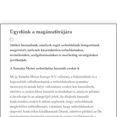
Ügyelünk a magánszférájára
Sütiket használunk, amelyek segíti weboldalunk látogatóinak
megértését, melynek köszönhetően weboldalunkat,
termékeinket, szolgáltatásainkat és marketing stratégiánkat
javíthatjuk.
A Yamaha Motor weboldalán használt cookie-k
Mi (a Yamaha Motor Europe N.V. vállalat), a fiókirodáink és a
kapcsolódó vállalkozásaink a weboldalunkon (yamaha-
motor.eu) és annak helyi változatain cookie-kat használunk,
ideértve a cookie-khoz hasonló technikákat is, amilyen például
a JavaScript és az adatgyűjtő jelek. Az általunk használt
funkcionális cookie-k abban segítenek, hogy weboldalunk
megfelelően működhessen, valamint, hogy weboldalunkon
alapvető funkciókat kínálhassunk Önnek, ideértve például az Ön
bejelentkezési hitelesítő adatainak és nyelvi beállításainak a