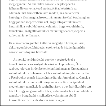
megjegyzését. Az analitikai cookie-k segítségével a
felhasználókra vonatkozó statisztikákat készítünk az
adatvédelmet tiszteletben tartó módon, az adatvédelmi
hatóságok által meghatározott iránymutatásokkal összhangban,
hogy jobban megérthessük azt, hogy látogatóink miként
használják a weboldalunkat, valamint, hogy weboldalunk,
termékeink, szolgáltatásaink és marketing tevékenységeink
színvonalát javíthassuk.
Ha a következő gombra kattintva megadja a hozzájárulását,
akkor nyomkövető/hirdetési cookie-kat és közösségi média
cookie-kat is fogunk használni:
A nyomkövető/hirdetési cookie-k segítségével a
termékeinkkel és a szolgáltatásainkkal kapcsolatos, Önre
szabott, releváns hirdetéseket jelenítünk meg az Ön számára a
weboldalunkon és harmadik felek weboldalain (ideértve például
a Facebookot és más közösségimédia-platformokat) az Önnek a
weboldalunkon tanúsított böngészési viselkedése (például:
megtekintett termékek és szolgáltatások, a bevásárlókosárba tett
tételek, vagy megvásárolt tételek) és harmadik felek weboldalain
tanúsított böngészési viselkedése, valamint az abból
kikövetkeztethető érdeklődési körei alapján.