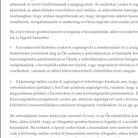
adatainak és nyelvi beállításainak a megjegyzését. Az analitikai cookie-k se
készítünk az adatvédelmet tiszteletben tartó módon, az adatvédelmi hatóság
összhangban, hogy jobban megérthessük azt, hogy látogatóink miként haszn
termékeink, szolgáltatásaink és marketing tevékenységeink színvonalát javí
Ha a következő gombra kattintva megadja a hozzájárulását, akkor nyomkövet
kat is fogunk használni:
A nyomkövető/hirdetési cookie-k segítségével a termékeinkkel és a szolgá
hirdetéseket jelenítünk meg az Ön számára a weboldalunkon és harmadik fel
közösségimédia-platformokat) az Önnek a weboldalunkon tanúsított böngészé
szolgáltatások, a bevásárlókosárba tett tételek, vagy megvásárolt tételek) és
viselkedése, valamint az abból kikövetkeztethető érdeklődési körei alapján.
A közösségi média cookie-k segítségével lehetőséget kínálunk arra, hogy
weboldalunkon (például a YouTube platform segítségével), valamint, hogy 
megoszthassa például a Facebookon és más közösségimédia-platformokon. Eze
közösségimédia-szolgáltatók cookie-jai, amelyek segítségével ezek a közö
különböző internetoldalakon tanúsított böngészési viselkedését, és az így gyű
Ha weboldalunk összes funkcióját szeretné élvezni, és az Ön érdeklődési kör
látni, akkor kérjük, hogy az elfogadási gombra kattintva fogadja el a nyomk
használatát. Ha ezeknek a típusú cookie-knak a használatát nem szeretné elf
csak a közösségi média cookie-k) használatát szeretné elfogadni, akkor kérj