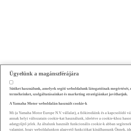
Ügyelünk a magánszférájára
Sütiket használunk, amelyek segíti weboldalunk látogatóinak megértését
termékeinket, szolgáltatásainkat és marketing stratégiánkat javíthatjuk.
A Yamaha Motor weboldalán használt cookie-k
Mi (a Yamaha Motor Europe N.V. vállalat), a fiókirodáink és a kapcsolódó 
annak helyi változatain cookie-kat használunk, ideértve a cookie-khoz hasonl
adatgyűjtő jelek. Az általunk használt funkcionális cookie-k abban segíte
valamint, hogy weboldalunkon alapvető funkciókat kínálhassunk Önnek, ideé