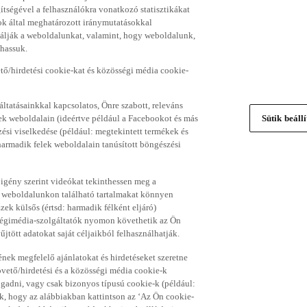
gítségével a felhasználókra vonatkozó statisztikákat
ok által meghatározott iránymutatásokkal
álják a weboldalunkat, valamint, hogy weboldalunk,
thassuk.
ő/hirdetési cookie-kat és közösségi média cookie-
ltatásainkkal kapcsolatos, Önre szabott, releváns
ek weboldalain (ideértve például a Facebookot és más
Sütik beáll
si viselkedése (például: megtekintett termékek és
 harmadik felek weboldalain tanúsított böngészési
 igény szerint videókat tekinthessen meg a
a weboldalunkon található tartalmakat könnyen
k külsős (értsd: harmadik félként eljáró)
sségimédia-szolgáltatók nyomon követhetik az Ön
jtött adatokat saját céljaikból felhasználhatják.
ének megfelelő ajánlatokat és hirdetéseket szeretne
övető/hirdetési és a közösségi média cookie-k
ogadni, vagy csak bizonyos típusú cookie-k (például:
ük, hogy az alábbiakban kattintson az ‘Az Ön cookie-