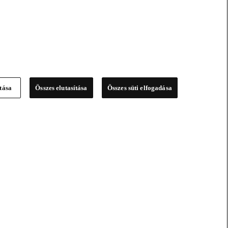
ítása
Összes elutasítása
Összes süti elfogadása