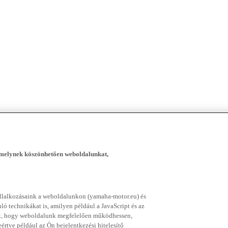
, melynek köszönhetően weboldalunkat,
vállalkozásaink a weboldalunkon (yamaha-motor.eu) és
ó technikákat is, amilyen például a JavaScript és az
nek, hogy weboldalunk megfelelően működhessen,
rtve például az Ön bejelentkezési hitelesítő