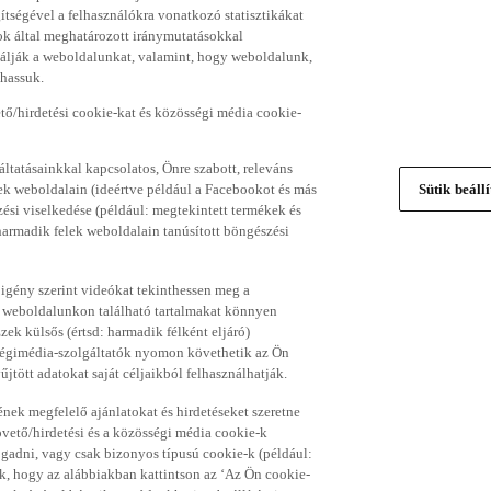
gítségével a felhasználókra vonatkozó statisztikákat
ok által meghatározott iránymutatásokkal
álják a weboldalunkat, valamint, hogy weboldalunk,
thassuk.
ő/hirdetési cookie-kat és közösségi média cookie-
ltatásainkkal kapcsolatos, Önre szabott, releváns
ek weboldalain (ideértve például a Facebookot és más
Sütik beáll
si viselkedése (például: megtekintett termékek és
 harmadik felek weboldalain tanúsított böngészési
 igény szerint videókat tekinthessen meg a
a weboldalunkon található tartalmakat könnyen
k külsős (értsd: harmadik félként eljáró)
sségimédia-szolgáltatók nyomon követhetik az Ön
jtött adatokat saját céljaikból felhasználhatják.
ének megfelelő ajánlatokat és hirdetéseket szeretne
övető/hirdetési és a közösségi média cookie-k
ogadni, vagy csak bizonyos típusú cookie-k (például:
ük, hogy az alábbiakban kattintson az ‘Az Ön cookie-