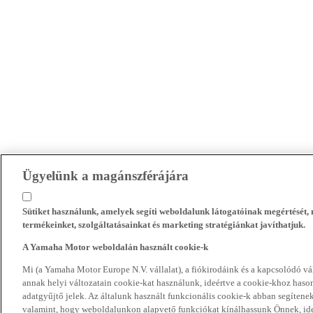
Ügyelünk a magánszférájára
Sütiket használunk, amelyek segíti weboldalunk látogatóinak megértését
termékeinket, szolgáltatásainkat és marketing stratégiánkat javíthatjuk.
A Yamaha Motor weboldalán használt cookie-k
Mi (a Yamaha Motor Europe N.V. vállalat), a fiókirodáink és a kapcsolódó 
annak helyi változatain cookie-kat használunk, ideértve a cookie-khoz hasonl
adatgyűjtő jelek. Az általunk használt funkcionális cookie-k abban segíte
valamint, hogy weboldalunkon alapvető funkciókat kínálhassunk Önnek, ideé