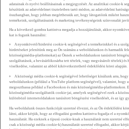
adatainak és nyelvi beállításainak a megjegyzését. Az analitikai cookie-k se
készítünk az adatvédelmet tiszteletben tartó módon, az adatvédelmi hatóság
összhangban, hogy jobban megérthessük azt, hogy látogatóink miként haszn
termékeink, szolgáltatásaink és marketing tevékenységeink színvonalát javí
Ha a következő gombra kattintva megadja a hozzájárulását, akkor nyomkövet
kat is fogunk használni:
A nyomkövető/hirdetési cookie-k segítségével a termékeinkkel és a szolgá
hirdetéseket jelenítünk meg az Ön számára a weboldalunkon és harmadik fel
közösségimédia-platformokat) az Önnek a weboldalunkon tanúsított böngészé
szolgáltatások, a bevásárlókosárba tett tételek, vagy megvásárolt tételek) és
viselkedése, valamint az abból kikövetkeztethető érdeklődési körei alapján.
A közösségi média cookie-k segítségével lehetőséget kínálunk arra, hogy
weboldalunkon (például a YouTube platform segítségével), valamint, hogy 
megoszthassa például a Facebookon és más közösségimédia-platformokon. Eze
közösségimédia-szolgáltatók cookie-jai, amelyek segítségével ezek a közö
különböző internetoldalakon tanúsított böngészési viselkedését, és az így gyű
Ha weboldalunk összes funkcióját szeretné élvezni, és az Ön érdeklődési kör
látni, akkor kérjük, hogy az elfogadási gombra kattintva fogadja el a nyomk
használatát. Ha ezeknek a típusú cookie-knak a használatát nem szeretné elf
csak a közösségi média cookie-k) használatát szeretné elfogadni, akkor kérj