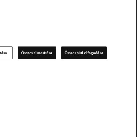
ítása
Összes elutasítása
Összes süti elfogadása