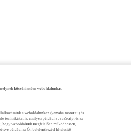
, melynek köszönhetően weboldalunkat,
vállalkozásaink a weboldalunkon (yamaha-motor.eu) és
ó technikákat is, amilyen például a JavaScript és az
nek, hogy weboldalunk megfelelően működhessen,
rtve például az Ön bejelentkezési hitelesítő