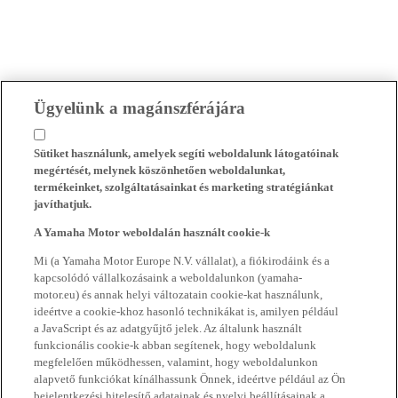
Ügyelünk a magánszférájára
Sütiket használunk, amelyek segíti weboldalunk látogatóinak
megértését, melynek köszönhetően weboldalunkat,
termékeinket, szolgáltatásainkat és marketing stratégiánkat
javíthatjuk.
A Yamaha Motor weboldalán használt cookie-k
Mi (a Yamaha Motor Europe N.V. vállalat), a fiókirodáink és a
kapcsolódó vállalkozásaink a weboldalunkon (yamaha-
motor.eu) és annak helyi változatain cookie-kat használunk,
ideértve a cookie-khoz hasonló technikákat is, amilyen például
a JavaScript és az adatgyűjtő jelek. Az általunk használt
funkcionális cookie-k abban segítenek, hogy weboldalunk
megfelelően működhessen, valamint, hogy weboldalunkon
alapvető funkciókat kínálhassunk Önnek, ideértve például az Ön
bejelentkezési hitelesítő adatainak és nyelvi beállításainak a