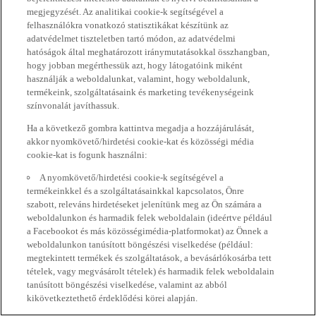
megjegyzését. Az analitikai cookie-k segítségével a
felhasználókra vonatkozó statisztikákat készítünk az
adatvédelmet tiszteletben tartó módon, az adatvédelmi
hatóságok által meghatározott iránymutatásokkal összhangban,
hogy jobban megérthessük azt, hogy látogatóink miként
használják a weboldalunkat, valamint, hogy weboldalunk,
termékeink, szolgáltatásaink és marketing tevékenységeink
színvonalát javíthassuk.
Ha a következő gombra kattintva megadja a hozzájárulását,
akkor nyomkövető/hirdetési cookie-kat és közösségi média
cookie-kat is fogunk használni:
A nyomkövető/hirdetési cookie-k segítségével a
termékeinkkel és a szolgáltatásainkkal kapcsolatos, Önre
szabott, releváns hirdetéseket jelenítünk meg az Ön számára a
weboldalunkon és harmadik felek weboldalain (ideértve például
a Facebookot és más közösségimédia-platformokat) az Önnek a
weboldalunkon tanúsított böngészési viselkedése (például:
megtekintett termékek és szolgáltatások, a bevásárlókosárba tett
tételek, vagy megvásárolt tételek) és harmadik felek weboldalain
tanúsított böngészési viselkedése, valamint az abból
kikövetkeztethető érdeklődési körei alapján.