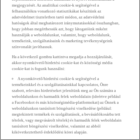
megjegyzését. Az analitikai cookie-k segítségével a
felhasználókra vonatkozó statisztikákat készítünk az
adatvédelmet tiszteletben tartó módon, az adatvédelmi
hatóságok által meghatározott iránymutatásokkal összhangban,
hogy jobban megérthessük azt, hogy látogatóink miként
használják a weboldalunkat, valamint, hogy weboldalunk,
termékeink, szolgáltatásaink és marketing tevékenységeink
színvonalát javíthassuk.
Ha a következő gombra kattintva megadja a hozzájárulását,
akkor nyomkövető/hirdetési cookie-kat és közösségi média
cookie-kat is fogunk használni:
A nyomkövető/hirdetési cookie-k segítségével a
termékeinkkel és a szolgáltatásainkkal kapcsolatos, Önre
szabott, releváns hirdetéseket jelenítünk meg az Ön számára a
weboldalunkon és harmadik felek weboldalain (ideértve például
a Facebookot és más közösségimédia-platformokat) az Önnek a
weboldalunkon tanúsított böngészési viselkedése (például:
megtekintett termékek és szolgáltatások, a bevásárlókosárba tett
tételek, vagy megvásárolt tételek) és harmadik felek weboldalain
tanúsított böngészési viselkedése, valamint az abból
kikövetkeztethető érdeklődési körei alapján.