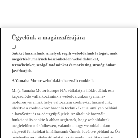
Ügyelünk a magánszférájára
Sütiket használunk, amelyek segíti weboldalunk látogatóinak
megértését, melynek köszönhetően weboldalunkat,
termékeinket, szolgáltatásainkat és marketing stratégiánkat
javíthatjuk.
A Yamaha Motor weboldalán használt cookie-k
Mi (a Yamaha Motor Europe N.V. vállalat), a fiókirodáink és a
kapcsolódó vállalkozásaink a weboldalunkon (yamaha-
motor.eu) és annak helyi változatain cookie-kat használunk,
ideértve a cookie-khoz hasonló technikákat is, amilyen például
a JavaScript és az adatgyűjtő jelek. Az általunk használt
funkcionális cookie-k abban segítenek, hogy weboldalunk
megfelelően működhessen, valamint, hogy weboldalunkon
alapvető funkciókat kínálhassunk Önnek, ideértve például az Ön
bejelentkezési hitelesítő adatainak és nyelvi beállításainak a