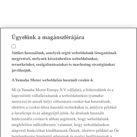
Ügyelünk a magánszférájára
Sütiket használunk, amelyek segíti weboldalunk látogatóinak
megértését, melynek köszönhetően weboldalunkat,
termékeinket, szolgáltatásainkat és marketing stratégiánkat
javíthatjuk.
A Yamaha Motor weboldalán használt cookie-k
Mi (a Yamaha Motor Europe N.V. vállalat), a fiókirodáink és a
kapcsolódó vállalkozásaink a weboldalunkon (yamaha-
motor.eu) és annak helyi változatain cookie-kat használunk,
ideértve a cookie-khoz hasonló technikákat is, amilyen például
a JavaScript és az adatgyűjtő jelek. Az általunk használt
funkcionális cookie-k abban segítenek, hogy weboldalunk
megfelelően működhessen, valamint, hogy weboldalunkon
alapvető funkciókat kínálhassunk Önnek, ideértve például az Ön
bejelentkezési hitelesítő adatainak és nyelvi beállításainak a