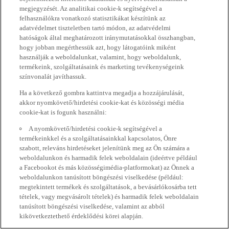
megjegyzését. Az analitikai cookie-k segítségével a
felhasználókra vonatkozó statisztikákat készítünk az
adatvédelmet tiszteletben tartó módon, az adatvédelmi
hatóságok által meghatározott iránymutatásokkal összhangban,
hogy jobban megérthessük azt, hogy látogatóink miként
használják a weboldalunkat, valamint, hogy weboldalunk,
termékeink, szolgáltatásaink és marketing tevékenységeink
színvonalát javíthassuk.
Ha a következő gombra kattintva megadja a hozzájárulását,
akkor nyomkövető/hirdetési cookie-kat és közösségi média
cookie-kat is fogunk használni:
A nyomkövető/hirdetési cookie-k segítségével a
termékeinkkel és a szolgáltatásainkkal kapcsolatos, Önre
szabott, releváns hirdetéseket jelenítünk meg az Ön számára a
weboldalunkon és harmadik felek weboldalain (ideértve például
a Facebookot és más közösségimédia-platformokat) az Önnek a
weboldalunkon tanúsított böngészési viselkedése (például:
megtekintett termékek és szolgáltatások, a bevásárlókosárba tett
tételek, vagy megvásárolt tételek) és harmadik felek weboldalain
tanúsított böngészési viselkedése, valamint az abból
kikövetkeztethető érdeklődési körei alapján.