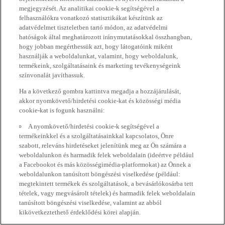
megjegyzését. Az analitikai cookie-k segítségével a
felhasználókra vonatkozó statisztikákat készítünk az
adatvédelmet tiszteletben tartó módon, az adatvédelmi
hatóságok által meghatározott iránymutatásokkal összhangban,
hogy jobban megérthessük azt, hogy látogatóink miként
használják a weboldalunkat, valamint, hogy weboldalunk,
termékeink, szolgáltatásaink és marketing tevékenységeink
színvonalát javíthassuk.
Ha a következő gombra kattintva megadja a hozzájárulását,
akkor nyomkövető/hirdetési cookie-kat és közösségi média
cookie-kat is fogunk használni:
A nyomkövető/hirdetési cookie-k segítségével a
termékeinkkel és a szolgáltatásainkkal kapcsolatos, Önre
szabott, releváns hirdetéseket jelenítünk meg az Ön számára a
weboldalunkon és harmadik felek weboldalain (ideértve például
a Facebookot és más közösségimédia-platformokat) az Önnek a
weboldalunkon tanúsított böngészési viselkedése (például:
megtekintett termékek és szolgáltatások, a bevásárlókosárba tett
tételek, vagy megvásárolt tételek) és harmadik felek weboldalain
tanúsított böngészési viselkedése, valamint az abból
kikövetkeztethető érdeklődési körei alapján.