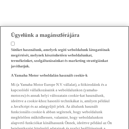
Ügyelünk a magánszférájára
Sütiket használunk, amelyek segíti weboldalunk látogatóinak
megértését, melynek köszönhetően weboldalunkat,
termékeinket, szolgáltatásainkat és marketing stratégiánkat
javíthatjuk.
A Yamaha Motor weboldalán használt cookie-k
Mi (a Yamaha Motor Europe N.V. vállalat), a fiókirodáink és a
kapcsolódó vállalkozásaink a weboldalunkon (yamaha-
motor.eu) és annak helyi változatain cookie-kat használunk,
ideértve a cookie-khoz hasonló technikákat is, amilyen például
a JavaScript és az adatgyűjtő jelek. Az általunk használt
funkcionális cookie-k abban segítenek, hogy weboldalunk
megfelelően működhessen, valamint, hogy weboldalunkon
alapvető funkciókat kínálhassunk Önnek, ideértve például az Ön
bejelentkezési hitelesítő adatainak és nyelvi beállításainak a