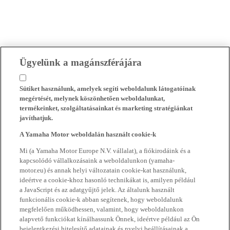
Ügyelünk a magánszférájára
Sütiket használunk, amelyek segíti weboldalunk látogatóinak
megértését, melynek köszönhetően weboldalunkat,
termékeinket, szolgáltatásainkat és marketing stratégiánkat
javíthatjuk.
A Yamaha Motor weboldalán használt cookie-k
Mi (a Yamaha Motor Europe N.V. vállalat), a fiókirodáink és a
kapcsolódó vállalkozásaink a weboldalunkon (yamaha-
motor.eu) és annak helyi változatain cookie-kat használunk,
ideértve a cookie-khoz hasonló technikákat is, amilyen például
a JavaScript és az adatgyűjtő jelek. Az általunk használt
funkcionális cookie-k abban segítenek, hogy weboldalunk
megfelelően működhessen, valamint, hogy weboldalunkon
alapvető funkciókat kínálhassunk Önnek, ideértve például az Ön
bejelentkezési hitelesítő adatainak és nyelvi beállításainak a