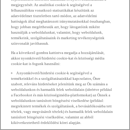
megjegyzését. Az analitikai cookie-k segítségével a
felhasználókra vonatkozó statisztikákat készítünk az
adatvédelmet tiszteletben tartó módon, az adatvédelmi
hatóságok által meghatározott iránymutatásokkal összhangban,
hogy jobban megérthessük azt, hogy látogatóink miként
használják a weboldalunkat, valamint, hogy weboldalunk,
termékeink, szolgáltatásaink és marketing tevékenységeink
színvonalát javíthassuk.
Ha a következő gombra kattintva megadja a hozzájárulását,
akkor nyomkövető/hirdetési cookie-kat és közösségi média
cookie-kat is fogunk használni:
A nyomkövető/hirdetési cookie-k segítségével a
termékeinkkel és a szolgáltatásainkkal kapcsolatos, Önre
szabott, releváns hirdetéseket jelenítünk meg az Ön számára a
weboldalunkon és harmadik felek weboldalain (ideértve például
a Facebookot és más közösségimédia-platformokat) az Önnek a
weboldalunkon tanúsított böngészési viselkedése (például:
megtekintett termékek és szolgáltatások, a bevásárlókosárba tett
tételek, vagy megvásárolt tételek) és harmadik felek weboldalain
tanúsított böngészési viselkedése, valamint az abból
kikövetkeztethető érdeklődési körei alapján.