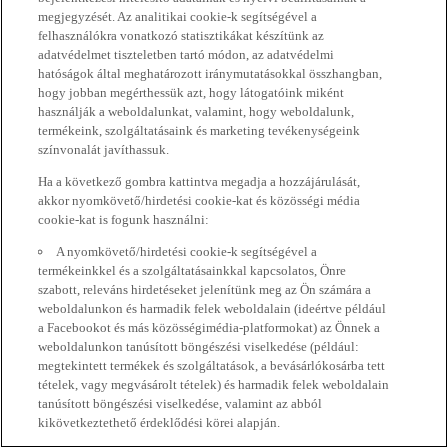
megjegyzését. Az analitikai cookie-k segítségével a
felhasználókra vonatkozó statisztikákat készítünk az
adatvédelmet tiszteletben tartó módon, az adatvédelmi
hatóságok által meghatározott iránymutatásokkal összhangban,
hogy jobban megérthessük azt, hogy látogatóink miként
használják a weboldalunkat, valamint, hogy weboldalunk,
termékeink, szolgáltatásaink és marketing tevékenységeink
színvonalát javíthassuk.
Ha a következő gombra kattintva megadja a hozzájárulását,
akkor nyomkövető/hirdetési cookie-kat és közösségi média
cookie-kat is fogunk használni:
A nyomkövető/hirdetési cookie-k segítségével a
termékeinkkel és a szolgáltatásainkkal kapcsolatos, Önre
szabott, releváns hirdetéseket jelenítünk meg az Ön számára a
weboldalunkon és harmadik felek weboldalain (ideértve például
a Facebookot és más közösségimédia-platformokat) az Önnek a
weboldalunkon tanúsított böngészési viselkedése (például:
megtekintett termékek és szolgáltatások, a bevásárlókosárba tett
tételek, vagy megvásárolt tételek) és harmadik felek weboldalain
tanúsított böngészési viselkedése, valamint az abból
kikövetkeztethető érdeklődési körei alapján.