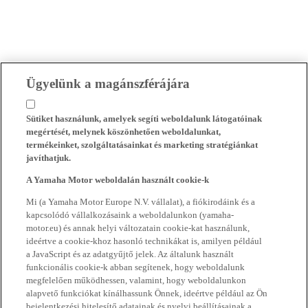
Ügyelünk a magánszférájára
Sütiket használunk, amelyek segíti weboldalunk látogatóinak
megértését, melynek köszönhetően weboldalunkat,
termékeinket, szolgáltatásainkat és marketing stratégiánkat
javíthatjuk.
A Yamaha Motor weboldalán használt cookie-k
Mi (a Yamaha Motor Europe N.V. vállalat), a fiókirodáink és a
kapcsolódó vállalkozásaink a weboldalunkon (yamaha-
motor.eu) és annak helyi változatain cookie-kat használunk,
ideértve a cookie-khoz hasonló technikákat is, amilyen például
a JavaScript és az adatgyűjtő jelek. Az általunk használt
funkcionális cookie-k abban segítenek, hogy weboldalunk
megfelelően működhessen, valamint, hogy weboldalunkon
alapvető funkciókat kínálhassunk Önnek, ideértve például az Ön
bejelentkezési hitelesítő adatainak és nyelvi beállításainak a