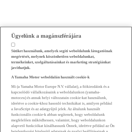
Ügyelünk a magánszférájára
Sütiket használunk, amelyek segíti weboldalunk látogatóinak
megértését, melynek köszönhetően weboldalunkat,
termékeinket, szolgáltatásainkat és marketing stratégiánkat
javíthatjuk.
A Yamaha Motor weboldalán használt cookie-k
Mi (a Yamaha Motor Europe N.V. vállalat), a fiókirodáink és a
kapcsolódó vállalkozásaink a weboldalunkon (yamaha-
motor.eu) és annak helyi változatain cookie-kat használunk,
ideértve a cookie-khoz hasonló technikákat is, amilyen például
a JavaScript és az adatgyűjtő jelek. Az általunk használt
funkcionális cookie-k abban segítenek, hogy weboldalunk
megfelelően működhessen, valamint, hogy weboldalunkon
alapvető funkciókat kínálhassunk Önnek, ideértve például az Ön
bejelentkezési hitelesítő adatainak és nyelvi beállításainak a