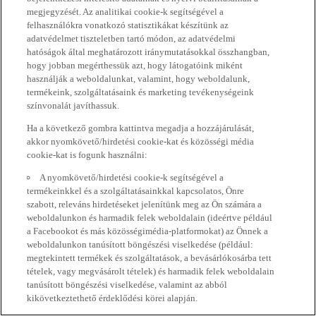
megjegyzését. Az analitikai cookie-k segítségével a
felhasználókra vonatkozó statisztikákat készítünk az
adatvédelmet tiszteletben tartó módon, az adatvédelmi
hatóságok által meghatározott iránymutatásokkal összhangban,
hogy jobban megérthessük azt, hogy látogatóink miként
használják a weboldalunkat, valamint, hogy weboldalunk,
termékeink, szolgáltatásaink és marketing tevékenységeink
színvonalát javíthassuk.
Ha a következő gombra kattintva megadja a hozzájárulását,
akkor nyomkövető/hirdetési cookie-kat és közösségi média
cookie-kat is fogunk használni:
A nyomkövető/hirdetési cookie-k segítségével a
termékeinkkel és a szolgáltatásainkkal kapcsolatos, Önre
szabott, releváns hirdetéseket jelenítünk meg az Ön számára a
weboldalunkon és harmadik felek weboldalain (ideértve például
a Facebookot és más közösségimédia-platformokat) az Önnek a
weboldalunkon tanúsított böngészési viselkedése (például:
megtekintett termékek és szolgáltatások, a bevásárlókosárba tett
tételek, vagy megvásárolt tételek) és harmadik felek weboldalain
tanúsított böngészési viselkedése, valamint az abból
kikövetkeztethető érdeklődési körei alapján.