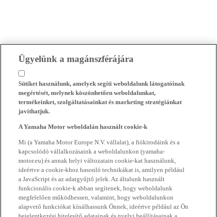
Ügyelünk a magánszférájára
Sütiket használunk, amelyek segíti weboldalunk látogatóinak
megértését, melynek köszönhetően weboldalunkat,
termékeinket, szolgáltatásainkat és marketing stratégiánkat
javíthatjuk.
A Yamaha Motor weboldalán használt cookie-k
Mi (a Yamaha Motor Europe N.V. vállalat), a fiókirodáink és a
kapcsolódó vállalkozásaink a weboldalunkon (yamaha-
motor.eu) és annak helyi változatain cookie-kat használunk,
ideértve a cookie-khoz hasonló technikákat is, amilyen például
a JavaScript és az adatgyűjtő jelek. Az általunk használt
funkcionális cookie-k abban segítenek, hogy weboldalunk
megfelelően működhessen, valamint, hogy weboldalunkon
alapvető funkciókat kínálhassunk Önnek, ideértve például az Ön
bejelentkezési hitelesítő adatainak és nyelvi beállításainak a