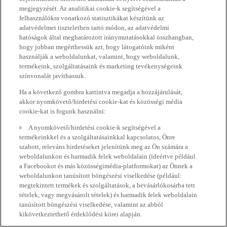
megjegyzését. Az analitikai cookie-k segítségével a
felhasználókra vonatkozó statisztikákat készítünk az
adatvédelmet tiszteletben tartó módon, az adatvédelmi
hatóságok által meghatározott iránymutatásokkal összhangban,
hogy jobban megérthessük azt, hogy látogatóink miként
használják a weboldalunkat, valamint, hogy weboldalunk,
termékeink, szolgáltatásaink és marketing tevékenységeink
színvonalát javíthassuk.
Ha a következő gombra kattintva megadja a hozzájárulását,
akkor nyomkövető/hirdetési cookie-kat és közösségi média
cookie-kat is fogunk használni:
A nyomkövető/hirdetési cookie-k segítségével a
termékeinkkel és a szolgáltatásainkkal kapcsolatos, Önre
szabott, releváns hirdetéseket jelenítünk meg az Ön számára a
weboldalunkon és harmadik felek weboldalain (ideértve például
a Facebookot és más közösségimédia-platformokat) az Önnek a
weboldalunkon tanúsított böngészési viselkedése (például:
megtekintett termékek és szolgáltatások, a bevásárlókosárba tett
tételek, vagy megvásárolt tételek) és harmadik felek weboldalain
tanúsított böngészési viselkedése, valamint az abból
kikövetkeztethető érdeklődési körei alapján.