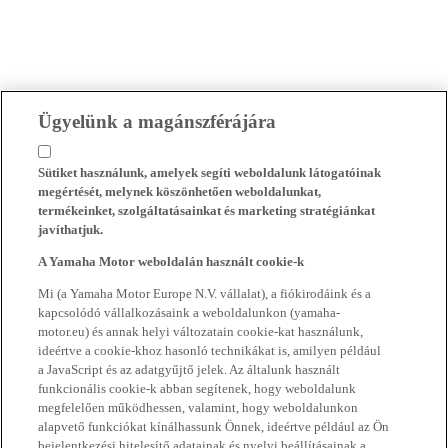
Ügyelünk a magánszférájára
Sütiket használunk, amelyek segíti weboldalunk látogatóinak
megértését, melynek köszönhetően weboldalunkat,
termékeinket, szolgáltatásainkat és marketing stratégiánkat
javíthatjuk.
A Yamaha Motor weboldalán használt cookie-k
Mi (a Yamaha Motor Europe N.V. vállalat), a fiókirodáink és a
kapcsolódó vállalkozásaink a weboldalunkon (yamaha-
motor.eu) és annak helyi változatain cookie-kat használunk,
ideértve a cookie-khoz hasonló technikákat is, amilyen például
a JavaScript és az adatgyűjtő jelek. Az általunk használt
funkcionális cookie-k abban segítenek, hogy weboldalunk
megfelelően működhessen, valamint, hogy weboldalunkon
alapvető funkciókat kínálhassunk Önnek, ideértve például az Ön
bejelentkezési hitelesítő adatainak és nyelvi beállításainak a