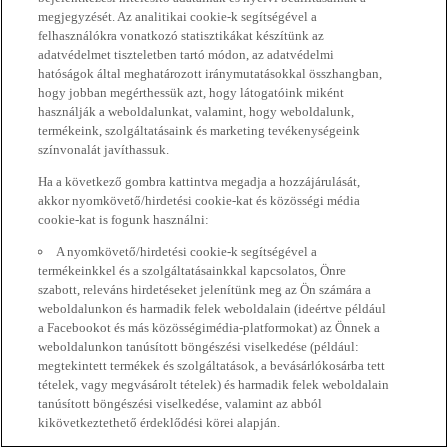
megjegyzését. Az analitikai cookie-k segítségével a
felhasználókra vonatkozó statisztikákat készítünk az
adatvédelmet tiszteletben tartó módon, az adatvédelmi
hatóságok által meghatározott iránymutatásokkal összhangban,
hogy jobban megérthessük azt, hogy látogatóink miként
használják a weboldalunkat, valamint, hogy weboldalunk,
termékeink, szolgáltatásaink és marketing tevékenységeink
színvonalát javíthassuk.
Ha a következő gombra kattintva megadja a hozzájárulását,
akkor nyomkövető/hirdetési cookie-kat és közösségi média
cookie-kat is fogunk használni:
A nyomkövető/hirdetési cookie-k segítségével a
termékeinkkel és a szolgáltatásainkkal kapcsolatos, Önre
szabott, releváns hirdetéseket jelenítünk meg az Ön számára a
weboldalunkon és harmadik felek weboldalain (ideértve például
a Facebookot és más közösségimédia-platformokat) az Önnek a
weboldalunkon tanúsított böngészési viselkedése (például:
megtekintett termékek és szolgáltatások, a bevásárlókosárba tett
tételek, vagy megvásárolt tételek) és harmadik felek weboldalain
tanúsított böngészési viselkedése, valamint az abból
kikövetkeztethető érdeklődési körei alapján.