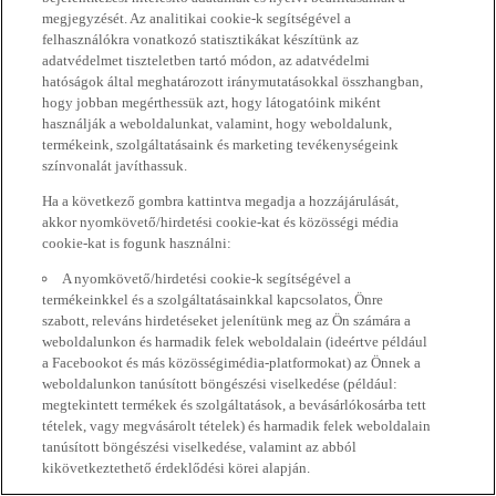
megjegyzését. Az analitikai cookie-k segítségével a
felhasználókra vonatkozó statisztikákat készítünk az
adatvédelmet tiszteletben tartó módon, az adatvédelmi
hatóságok által meghatározott iránymutatásokkal összhangban,
hogy jobban megérthessük azt, hogy látogatóink miként
használják a weboldalunkat, valamint, hogy weboldalunk,
termékeink, szolgáltatásaink és marketing tevékenységeink
színvonalát javíthassuk.
Ha a következő gombra kattintva megadja a hozzájárulását,
akkor nyomkövető/hirdetési cookie-kat és közösségi média
cookie-kat is fogunk használni:
A nyomkövető/hirdetési cookie-k segítségével a
termékeinkkel és a szolgáltatásainkkal kapcsolatos, Önre
szabott, releváns hirdetéseket jelenítünk meg az Ön számára a
weboldalunkon és harmadik felek weboldalain (ideértve például
a Facebookot és más közösségimédia-platformokat) az Önnek a
weboldalunkon tanúsított böngészési viselkedése (például:
megtekintett termékek és szolgáltatások, a bevásárlókosárba tett
tételek, vagy megvásárolt tételek) és harmadik felek weboldalain
tanúsított böngészési viselkedése, valamint az abból
kikövetkeztethető érdeklődési körei alapján.