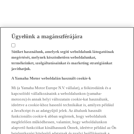
Ügyelünk a magánszférájára
Sütiket használunk, amelyek segíti weboldalunk látogatóinak
megértését, melynek köszönhetően weboldalunkat,
termékeinket, szolgáltatásainkat és marketing stratégiánkat
javíthatjuk.
A Yamaha Motor weboldalán használt cookie-k
Mi (a Yamaha Motor Europe N.V. vállalat), a fiókirodáink és a
kapcsolódó vállalkozásaink a weboldalunkon (yamaha-
motor.eu) és annak helyi változatain cookie-kat használunk,
ideértve a cookie-khoz hasonló technikákat is, amilyen például
a JavaScript és az adatgyűjtő jelek. Az általunk használt
funkcionális cookie-k abban segítenek, hogy weboldalunk
megfelelően működhessen, valamint, hogy weboldalunkon
alapvető funkciókat kínálhassunk Önnek, ideértve például az Ön
bejelentkezési hitelesítő adatainak és nyelvi beállításainak a