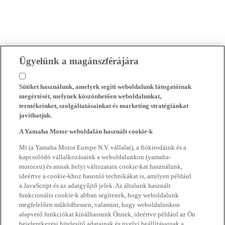
Ügyelünk a magánszférájára
Sütiket használunk, amelyek segíti weboldalunk látogatóinak
megértését, melynek köszönhetően weboldalunkat,
termékeinket, szolgáltatásainkat és marketing stratégiánkat
javíthatjuk.
A Yamaha Motor weboldalán használt cookie-k
Mi (a Yamaha Motor Europe N.V. vállalat), a fiókirodáink és a
kapcsolódó vállalkozásaink a weboldalunkon (yamaha-
motor.eu) és annak helyi változatain cookie-kat használunk,
ideértve a cookie-khoz hasonló technikákat is, amilyen például
a JavaScript és az adatgyűjtő jelek. Az általunk használt
funkcionális cookie-k abban segítenek, hogy weboldalunk
megfelelően működhessen, valamint, hogy weboldalunkon
alapvető funkciókat kínálhassunk Önnek, ideértve például az Ön
bejelentkezési hitelesítő adatainak és nyelvi beállításainak a