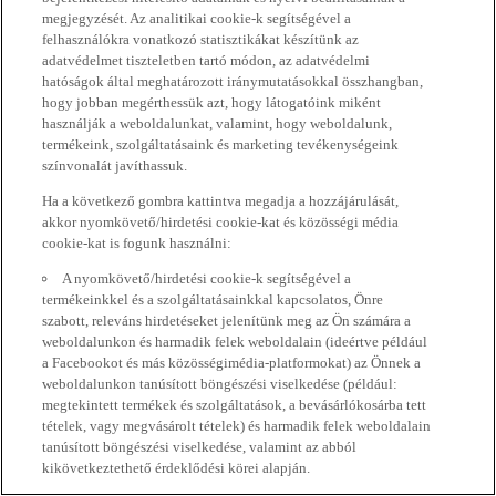
megjegyzését. Az analitikai cookie-k segítségével a
felhasználókra vonatkozó statisztikákat készítünk az
adatvédelmet tiszteletben tartó módon, az adatvédelmi
hatóságok által meghatározott iránymutatásokkal összhangban,
hogy jobban megérthessük azt, hogy látogatóink miként
használják a weboldalunkat, valamint, hogy weboldalunk,
termékeink, szolgáltatásaink és marketing tevékenységeink
színvonalát javíthassuk.
Ha a következő gombra kattintva megadja a hozzájárulását,
akkor nyomkövető/hirdetési cookie-kat és közösségi média
cookie-kat is fogunk használni:
A nyomkövető/hirdetési cookie-k segítségével a
termékeinkkel és a szolgáltatásainkkal kapcsolatos, Önre
szabott, releváns hirdetéseket jelenítünk meg az Ön számára a
weboldalunkon és harmadik felek weboldalain (ideértve például
a Facebookot és más közösségimédia-platformokat) az Önnek a
weboldalunkon tanúsított böngészési viselkedése (például:
megtekintett termékek és szolgáltatások, a bevásárlókosárba tett
tételek, vagy megvásárolt tételek) és harmadik felek weboldalain
tanúsított böngészési viselkedése, valamint az abból
kikövetkeztethető érdeklődési körei alapján.