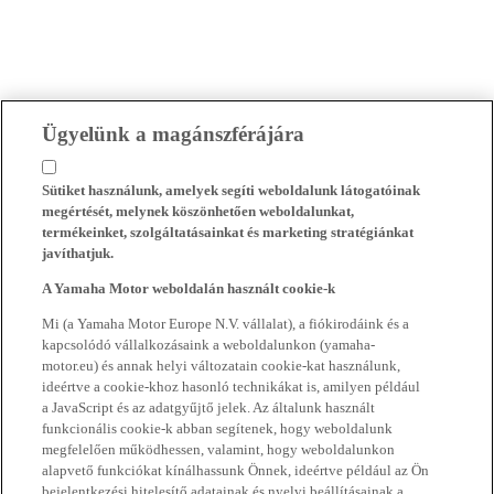
Ügyelünk a magánszférájára
Sütiket használunk, amelyek segíti weboldalunk látogatóinak
megértését, melynek köszönhetően weboldalunkat,
termékeinket, szolgáltatásainkat és marketing stratégiánkat
javíthatjuk.
A Yamaha Motor weboldalán használt cookie-k
Mi (a Yamaha Motor Europe N.V. vállalat), a fiókirodáink és a
kapcsolódó vállalkozásaink a weboldalunkon (yamaha-
motor.eu) és annak helyi változatain cookie-kat használunk,
ideértve a cookie-khoz hasonló technikákat is, amilyen például
a JavaScript és az adatgyűjtő jelek. Az általunk használt
funkcionális cookie-k abban segítenek, hogy weboldalunk
megfelelően működhessen, valamint, hogy weboldalunkon
alapvető funkciókat kínálhassunk Önnek, ideértve például az Ön
bejelentkezési hitelesítő adatainak és nyelvi beállításainak a