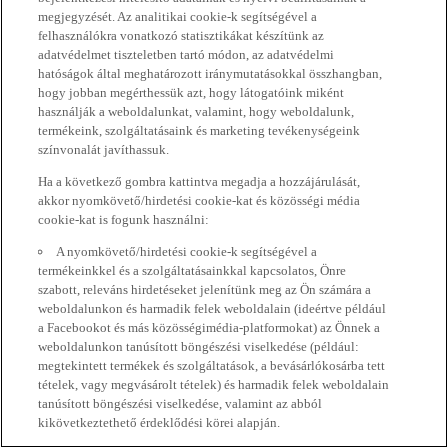
megjegyzését. Az analitikai cookie-k segítségével a
felhasználókra vonatkozó statisztikákat készítünk az
adatvédelmet tiszteletben tartó módon, az adatvédelmi
hatóságok által meghatározott iránymutatásokkal összhangban,
hogy jobban megérthessük azt, hogy látogatóink miként
használják a weboldalunkat, valamint, hogy weboldalunk,
termékeink, szolgáltatásaink és marketing tevékenységeink
színvonalát javíthassuk.
Ha a következő gombra kattintva megadja a hozzájárulását,
akkor nyomkövető/hirdetési cookie-kat és közösségi média
cookie-kat is fogunk használni:
A nyomkövető/hirdetési cookie-k segítségével a
termékeinkkel és a szolgáltatásainkkal kapcsolatos, Önre
szabott, releváns hirdetéseket jelenítünk meg az Ön számára a
weboldalunkon és harmadik felek weboldalain (ideértve például
a Facebookot és más közösségimédia-platformokat) az Önnek a
weboldalunkon tanúsított böngészési viselkedése (például:
megtekintett termékek és szolgáltatások, a bevásárlókosárba tett
tételek, vagy megvásárolt tételek) és harmadik felek weboldalain
tanúsított böngészési viselkedése, valamint az abból
kikövetkeztethető érdeklődési körei alapján.