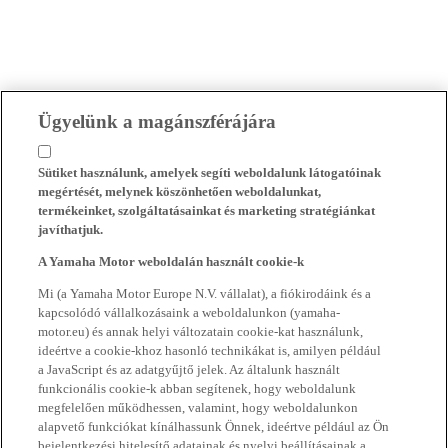
Ügyelünk a magánszférájára
Sütiket használunk, amelyek segíti weboldalunk látogatóinak
megértését, melynek köszönhetően weboldalunkat,
termékeinket, szolgáltatásainkat és marketing stratégiánkat
javíthatjuk.
A Yamaha Motor weboldalán használt cookie-k
Mi (a Yamaha Motor Europe N.V. vállalat), a fiókirodáink és a
kapcsolódó vállalkozásaink a weboldalunkon (yamaha-
motor.eu) és annak helyi változatain cookie-kat használunk,
ideértve a cookie-khoz hasonló technikákat is, amilyen például
a JavaScript és az adatgyűjtő jelek. Az általunk használt
funkcionális cookie-k abban segítenek, hogy weboldalunk
megfelelően működhessen, valamint, hogy weboldalunkon
alapvető funkciókat kínálhassunk Önnek, ideértve például az Ön
bejelentkezési hitelesítő adatainak és nyelvi beállításainak a