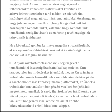
megjegyzését. Az analitikai cookie-k segítségével a
felhasználókra vonatkozó statisztikákat készítünk az
adatvédelmet tiszteletben tartó módon, az adatvédelmi
hatóságok által meghatározott iránymutatásokkal összhangban,
hogy jobban megérthessük azt, hogy látogatóink miként
használják a weboldalunkat, valamint, hogy weboldalunk,
termékeink, szolgáltatásaink és marketing tevékenységeink
színvonalát javíthassuk.
Ha a következő gombra kattintva megadja a hozzájárulását,
akkor nyomkövető/hirdetési cookie-kat és közösségi média
cookie-kat is fogunk használni:
A nyomkövető/hirdetési cookie-k segítségével a
termékeinkkel és a szolgáltatásainkkal kapcsolatos, Önre
szabott, releváns hirdetéseket jelenítünk meg az Ön számára a
weboldalunkon és harmadik felek weboldalain (ideértve például
a Facebookot és más közösségimédia-platformokat) az Önnek a
weboldalunkon tanúsított böngészési viselkedése (például:
megtekintett termékek és szolgáltatások, a bevásárlókosárba tett
tételek, vagy megvásárolt tételek) és harmadik felek weboldalain
tanúsított böngészési viselkedése, valamint az abból
kikövetkeztethető érdeklődési körei alapján.