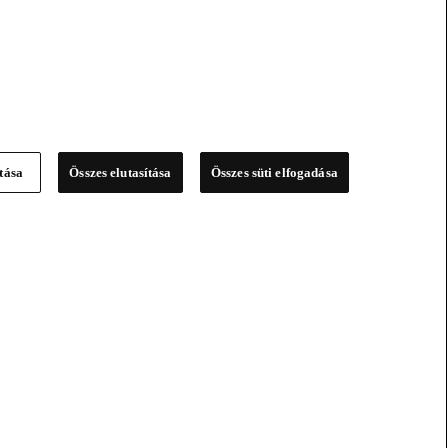
ítása
Összes elutasítása
Összes süti elfogadása