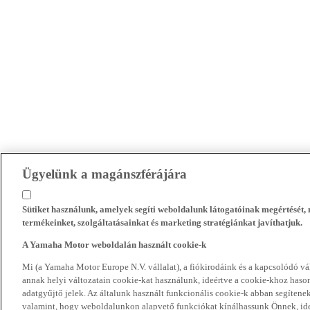
Ügyelünk a magánszférájára
Sütiket használunk, amelyek segíti weboldalunk látogatóinak megértését
termékeinket, szolgáltatásainkat és marketing stratégiánkat javíthatjuk.
A Yamaha Motor weboldalán használt cookie-k
Mi (a Yamaha Motor Europe N.V. vállalat), a fiókirodáink és a kapcsolódó 
annak helyi változatain cookie-kat használunk, ideértve a cookie-khoz hasonl
adatgyűjtő jelek. Az általunk használt funkcionális cookie-k abban segíte
valamint, hogy weboldalunkon alapvető funkciókat kínálhassunk Önnek, ideé