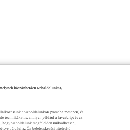
, melynek köszönhetően weboldalunkat,
vállalkozásaink a weboldalunkon (yamaha-motor.eu) és
ó technikákat is, amilyen például a JavaScript és az
nek, hogy weboldalunk megfelelően működhessen,
rtve például az Ön bejelentkezési hitelesítő