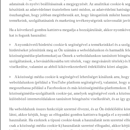
adatainak és nyelvi beállításainak a megjegyzését. Az analitikai cookie-k se
készítünk az adatvédelmet tiszteletben tartó módon, az adatvédelmi hatóság
összhangban, hogy jobban megérthessük azt, hogy látogatóink miként haszn
termékeink, szolgáltatásaink és marketing tevékenységeink színvonalát javí
Ha a következő gombra kattintva megadja a hozzájárulását, akkor nyomkövet
kat is fogunk használni:
A nyomkövető/hirdetési cookie-k segítségével a termékeinkkel és a szolgá
hirdetéseket jelenítünk meg az Ön számára a weboldalunkon és harmadik fel
közösségimédia-platformokat) az Önnek a weboldalunkon tanúsított böngészé
szolgáltatások, a bevásárlókosárba tett tételek, vagy megvásárolt tételek) és
viselkedése, valamint az abból kikövetkeztethető érdeklődési körei alapján.
A közösségi média cookie-k segítségével lehetőséget kínálunk arra, hogy
weboldalunkon (például a YouTube platform segítségével), valamint, hogy 
megoszthassa például a Facebookon és más közösségimédia-platformokon. Eze
közösségimédia-szolgáltatók cookie-jai, amelyek segítségével ezek a közö
különböző internetoldalakon tanúsított böngészési viselkedését, és az így gyű
Ha weboldalunk összes funkcióját szeretné élvezni, és az Ön érdeklődési kör
látni, akkor kérjük, hogy az elfogadási gombra kattintva fogadja el a nyomk
használatát. Ha ezeknek a típusú cookie-knak a használatát nem szeretné elf
csak a közösségi média cookie-k) használatát szeretné elfogadni, akkor kérj