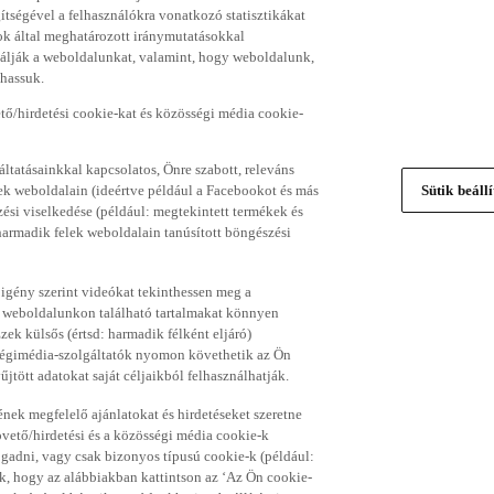
gítségével a felhasználókra vonatkozó statisztikákat
ok által meghatározott iránymutatásokkal
álják a weboldalunkat, valamint, hogy weboldalunk,
thassuk.
ő/hirdetési cookie-kat és közösségi média cookie-
ltatásainkkal kapcsolatos, Önre szabott, releváns
ek weboldalain (ideértve például a Facebookot és más
Sütik beáll
si viselkedése (például: megtekintett termékek és
 harmadik felek weboldalain tanúsított böngészési
 igény szerint videókat tekinthessen meg a
a weboldalunkon található tartalmakat könnyen
k külsős (értsd: harmadik félként eljáró)
sségimédia-szolgáltatók nyomon követhetik az Ön
jtött adatokat saját céljaikból felhasználhatják.
ének megfelelő ajánlatokat és hirdetéseket szeretne
övető/hirdetési és a közösségi média cookie-k
ogadni, vagy csak bizonyos típusú cookie-k (például:
ük, hogy az alábbiakban kattintson az ‘Az Ön cookie-