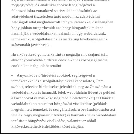
megjegyzését. Az analitikai cookie-k segítségével a
felhasználókra vonatkozó statisztikákat készítünk az
adatvédelmet tiszteletben tartó módon, az adatvédelmi
hatóságok által meghatározott iránymutatásokkal összhangban,
hogy jobban megérthessük azt, hogy látogatóink miként
használják a weboldalunkat, valamint, hogy weboldalunk,
termékeink, szolgáltatásaink és marketing tevékenységeink
színvonalát javíthassuk.
Ha a következő gombra kattintva megadja a hozzájárulását,
akkor nyomkövető/hirdetési cookie-kat és közösségi média
cookie-kat is fogunk használni:
A nyomkövető/hirdetési cookie-k segítségével a
termékeinkkel és a szolgáltatásainkkal kapcsolatos, Önre
szabott, releváns hirdetéseket jelenítünk meg az Ön számára a
weboldalunkon és harmadik felek weboldalain (ideértve például
a Facebookot és más közösségimédia-platformokat) az Önnek a
weboldalunkon tanúsított böngészési viselkedése (például:
megtekintett termékek és szolgáltatások, a bevásárlókosárba tett
tételek, vagy megvásárolt tételek) és harmadik felek weboldalain
tanúsított böngészési viselkedése, valamint az abból
kikövetkeztethető érdeklődési körei alapján.