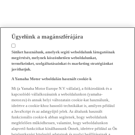
Ügyelünk a magánszférájára
Sütiket használunk, amelyek segíti weboldalunk látogatóinak
megértését, melynek köszönhetően weboldalunkat,
termékeinket, szolgáltatásainkat és marketing stratégiánkat
javíthatjuk.
A Yamaha Motor weboldalán használt cookie-k
Mi (a Yamaha Motor Europe N.V. vállalat), a fiókirodáink és a
kapcsolódó vállalkozásaink a weboldalunkon (yamaha-
motor.eu) és annak helyi változatain cookie-kat használunk,
ideértve a cookie-khoz hasonló technikákat is, amilyen például
a JavaScript és az adatgyűjtő jelek. Az általunk használt
funkcionális cookie-k abban segítenek, hogy weboldalunk
megfelelően működhessen, valamint, hogy weboldalunkon
alapvető funkciókat kínálhassunk Önnek, ideértve például az Ön
bejelentkezési hitelesítő adatainak és nyelvi beállításainak a