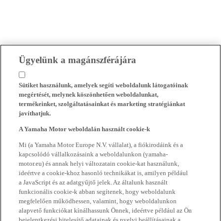
Ügyelünk a magánszférájára
Sütiket használunk, amelyek segíti weboldalunk látogatóinak
megértését, melynek köszönhetően weboldalunkat,
termékeinket, szolgáltatásainkat és marketing stratégiánkat
javíthatjuk.
A Yamaha Motor weboldalán használt cookie-k
Mi (a Yamaha Motor Europe N.V. vállalat), a fiókirodáink és a
kapcsolódó vállalkozásaink a weboldalunkon (yamaha-
motor.eu) és annak helyi változatain cookie-kat használunk,
ideértve a cookie-khoz hasonló technikákat is, amilyen például
a JavaScript és az adatgyűjtő jelek. Az általunk használt
funkcionális cookie-k abban segítenek, hogy weboldalunk
megfelelően működhessen, valamint, hogy weboldalunkon
alapvető funkciókat kínálhassunk Önnek, ideértve például az Ön
bejelentkezési hitelesítő adatainak és nyelvi beállításainak a