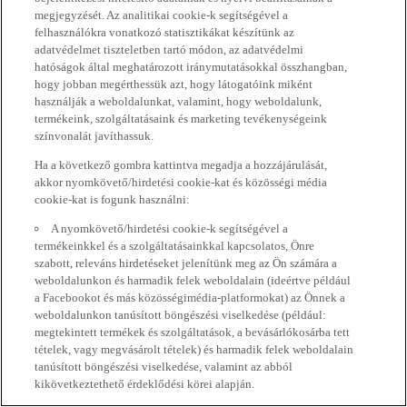
megjegyzését. Az analitikai cookie-k segítségével a
felhasználókra vonatkozó statisztikákat készítünk az
adatvédelmet tiszteletben tartó módon, az adatvédelmi
hatóságok által meghatározott iránymutatásokkal összhangban,
hogy jobban megérthessük azt, hogy látogatóink miként
használják a weboldalunkat, valamint, hogy weboldalunk,
termékeink, szolgáltatásaink és marketing tevékenységeink
színvonalát javíthassuk.
Ha a következő gombra kattintva megadja a hozzájárulását,
akkor nyomkövető/hirdetési cookie-kat és közösségi média
cookie-kat is fogunk használni:
A nyomkövető/hirdetési cookie-k segítségével a
termékeinkkel és a szolgáltatásainkkal kapcsolatos, Önre
szabott, releváns hirdetéseket jelenítünk meg az Ön számára a
weboldalunkon és harmadik felek weboldalain (ideértve például
a Facebookot és más közösségimédia-platformokat) az Önnek a
weboldalunkon tanúsított böngészési viselkedése (például:
megtekintett termékek és szolgáltatások, a bevásárlókosárba tett
tételek, vagy megvásárolt tételek) és harmadik felek weboldalain
tanúsított böngészési viselkedése, valamint az abból
kikövetkeztethető érdeklődési körei alapján.