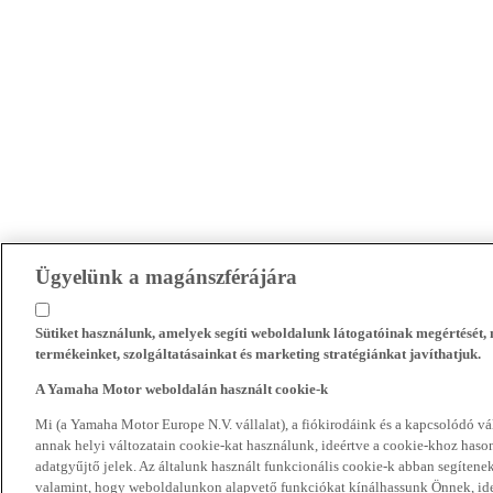
Ügyelünk a magánszférájára
Sütiket használunk, amelyek segíti weboldalunk látogatóinak megértését
termékeinket, szolgáltatásainkat és marketing stratégiánkat javíthatjuk.
A Yamaha Motor weboldalán használt cookie-k
Mi (a Yamaha Motor Europe N.V. vállalat), a fiókirodáink és a kapcsolódó 
annak helyi változatain cookie-kat használunk, ideértve a cookie-khoz hasonl
adatgyűjtő jelek. Az általunk használt funkcionális cookie-k abban segíte
valamint, hogy weboldalunkon alapvető funkciókat kínálhassunk Önnek, ideé