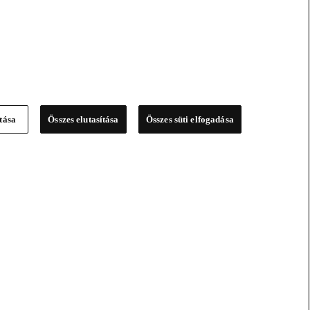
ítása
Összes elutasítása
Összes süti elfogadása