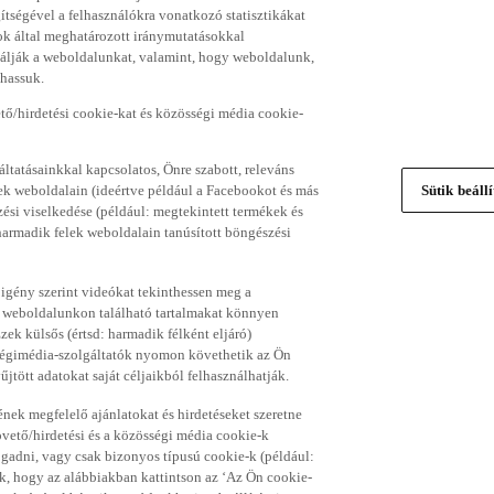
gítségével a felhasználókra vonatkozó statisztikákat
ok által meghatározott iránymutatásokkal
álják a weboldalunkat, valamint, hogy weboldalunk,
thassuk.
ő/hirdetési cookie-kat és közösségi média cookie-
ltatásainkkal kapcsolatos, Önre szabott, releváns
ek weboldalain (ideértve például a Facebookot és más
Sütik beáll
si viselkedése (például: megtekintett termékek és
 harmadik felek weboldalain tanúsított böngészési
 igény szerint videókat tekinthessen meg a
a weboldalunkon található tartalmakat könnyen
k külsős (értsd: harmadik félként eljáró)
sségimédia-szolgáltatók nyomon követhetik az Ön
jtött adatokat saját céljaikból felhasználhatják.
ének megfelelő ajánlatokat és hirdetéseket szeretne
övető/hirdetési és a közösségi média cookie-k
ogadni, vagy csak bizonyos típusú cookie-k (például:
ük, hogy az alábbiakban kattintson az ‘Az Ön cookie-