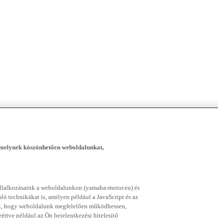
, melynek köszönhetően weboldalunkat,
vállalkozásaink a weboldalunkon (yamaha-motor.eu) és
ó technikákat is, amilyen például a JavaScript és az
nek, hogy weboldalunk megfelelően működhessen,
rtve például az Ön bejelentkezési hitelesítő