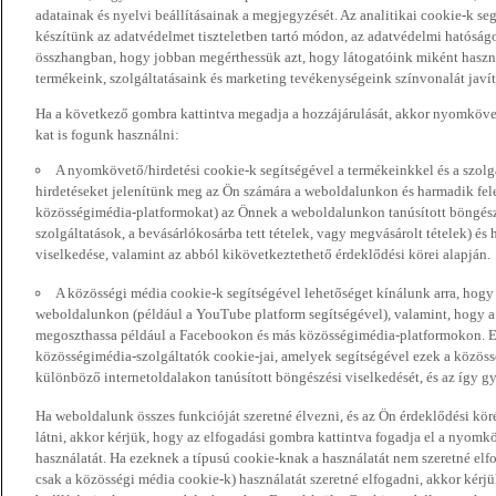
adatainak és nyelvi beállításainak a megjegyzését. Az analitikai cookie-k se
készítünk az adatvédelmet tiszteletben tartó módon, az adatvédelmi hatóság
összhangban, hogy jobban megérthessük azt, hogy látogatóink miként haszn
termékeink, szolgáltatásaink és marketing tevékenységeink színvonalát javí
Ha a következő gombra kattintva megadja a hozzájárulását, akkor nyomkövet
kat is fogunk használni:
A nyomkövető/hirdetési cookie-k segítségével a termékeinkkel és a szolgá
hirdetéseket jelenítünk meg az Ön számára a weboldalunkon és harmadik fel
közösségimédia-platformokat) az Önnek a weboldalunkon tanúsított böngészé
szolgáltatások, a bevásárlókosárba tett tételek, vagy megvásárolt tételek) és
viselkedése, valamint az abból kikövetkeztethető érdeklődési körei alapján.
A közösségi média cookie-k segítségével lehetőséget kínálunk arra, hogy
weboldalunkon (például a YouTube platform segítségével), valamint, hogy 
megoszthassa például a Facebookon és más közösségimédia-platformokon. Eze
közösségimédia-szolgáltatók cookie-jai, amelyek segítségével ezek a közö
különböző internetoldalakon tanúsított böngészési viselkedését, és az így gyű
Ha weboldalunk összes funkcióját szeretné élvezni, és az Ön érdeklődési kör
látni, akkor kérjük, hogy az elfogadási gombra kattintva fogadja el a nyomk
használatát. Ha ezeknek a típusú cookie-knak a használatát nem szeretné elf
csak a közösségi média cookie-k) használatát szeretné elfogadni, akkor kérj