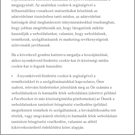
megjegyzését. Az analitikai cookie-k segítségével a
felhasználókra vonatkozó statisztikákat készítünk az
adatvédelmet tiszteletben tartó módon, az adatvédelmi
hatóságok által meghatározott iránymutatásokkal összhangban,
hogy jobban megérthessük azt, hogy látogatóink miként
használják a weboldalunkat, valamint, hogy weboldalunk,
termékeink, szolgáltatásaink és marketing tevékenységeink
színvonalát javíthassuk.
Ha a következő gombra kattintva megadja a hozzájárulását,
akkor nyomkövető/hirdetési cookie-kat és közösségi média
cookie-kat is fogunk használni:
A nyomkövető/hirdetési cookie-k segítségével a
termékeinkkel és a szolgáltatásainkkal kapcsolatos, Önre
szabott, releváns hirdetéseket jelenítünk meg az Ön számára a
weboldalunkon és harmadik felek weboldalain (ideértve például
a Facebookot és más közösségimédia-platformokat) az Önnek a
weboldalunkon tanúsított böngészési viselkedése (például:
megtekintett termékek és szolgáltatások, a bevásárlókosárba tett
tételek, vagy megvásárolt tételek) és harmadik felek weboldalain
tanúsított böngészési viselkedése, valamint az abból
kikövetkeztethető érdeklődési körei alapján.