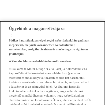
Ügyelünk a magánszférájára
Sütiket használunk, amelyek segíti weboldalunk látogatóinak
megértését, melynek köszönhetően weboldalunkat,
termékeinket, szolgáltatásainkat és marketing stratégiánkat
javíthatjuk.
A Yamaha Motor weboldalán használt cookie-k
Mi (a Yamaha Motor Europe N.V. vállalat), a fiókirodáink és a
kapcsolódó vállalkozásaink a weboldalunkon (yamaha-
motor.eu) és annak helyi változatain cookie-kat használunk,
ideértve a cookie-khoz hasonló technikákat is, amilyen például
a JavaScript és az adatgyűjtő jelek. Az általunk használt
funkcionális cookie-k abban segítenek, hogy weboldalunk
megfelelően működhessen, valamint, hogy weboldalunkon
alapvető funkciókat kínálhassunk Önnek, ideértve például az Ön
bejelentkezési hitelesítő adatainak és nyelvi beállításainak a